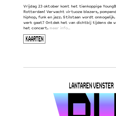
d
Vrijdag 23 oktober komt het tienkoppige YoungB
Rotterdam! Verwacht virtuoze blazers, pompend
!
hiphop, funk en jazz. Stilstaan wordt onmogelijk
vond
werk gaat? Ontdek het van dichtbij tijdens de 
kers
het concert.
meer info…
ugen
KAARTEN