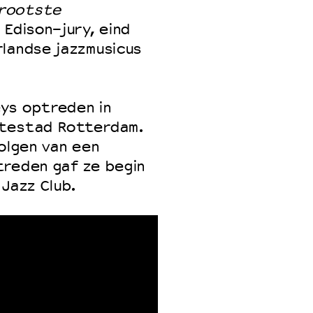
grootste
 Edison-jury, eind
rlandse jazzmusicus
ys optreden in
rtestad Rotterdam.
volgen van een
treden gaf ze begin
Jazz Club.