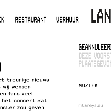
EK
RESTAURANT
VERHUUR
GEANNULEER
DEZE VOORS
PLAATSGEVO
O
et treurige nieuws
MUZIEK
. wij wensen
en fans veel
 het concert dat
ritareys.eu
enster zou geven