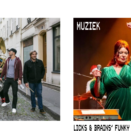
MUZIEK
LICKS & BRAINS’ FUNKY