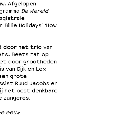
uw. Afgelopen
rogramma
De Wereld
agistrale
 VNPF
Billie Holidays’ ‘How
d door het trio van
ets. Beets zat op
zet door grootheden
is van Dijk en Lex
 een grote
ssist Ruud Jacobs en
ij het best denkbare
e zangeres.
lve eeuw