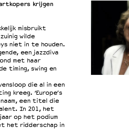
artkopers krijgen
elijk misbruikt
zuinig wilde
eys niet in te houden.
gende, een jazzdiva
wond met haar
e timing, swing en
vensloop die al in een
ting kreeg. ‘Europe’s
naam, een titel die
lent. In 201, het
 jaar op het podium
t het ridderschap in