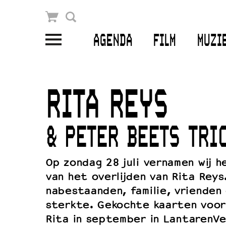
Winkelmandje
Zoek
AGENDA
FILM
MUZI
PLAN JE BEZOEK
Openingstijden & contact
RITA REYS
Bereikbaarheid
Kaartverkoop
& PETER BEETS TRI
Op zondag 28 juli vernamen wij h
EDUCATIE
van het overlijden van Rita Reys
nabestaanden, familie, vrienden 
Schoolvoorstellingen
sterkte. Gekochte kaarten voor
Filmprogramma’s Primair Onderwijs
Rita in september in LantarenV