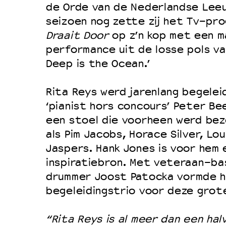
de Orde van de Nederlandse Lee
Duurzaamheid
seizoen nog zette zij het Tv-p
Culturele boycot Israël
Draait Door
op z’n kop met een m
Ruimte voor artistieke vrijheid –
performance uit de losse pols van 
Deep is the Ocean.’
Rita Reys werd jarenlang begelei
‘pianist hors concours’ Peter Be
een stoel die voorheen werd be
als Pim Jacobs, Horace Silver, Lou
Jaspers. Hank Jones is voor hem
inspiratiebron. Met veteraan-ba
drummer Joost Patocka vormde h
begeleidingstrio voor deze grot
“Rita Reys is al meer dan een ha