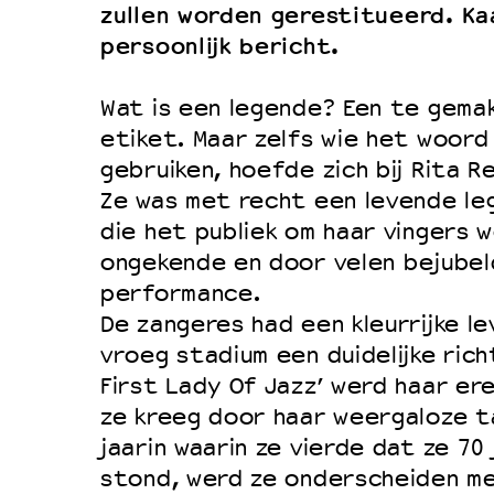
Filmprogramma’s VO/MBO
zullen worden gerestitueerd. Ka
Speciale educatieprogramma’s
persoonlijk bericht.
Wat is een legende? Een te gemakk
OVER LANTARENVENSTER
etiket. Maar zelfs wie het woord 
gebruiken, hoefde zich bij Rita R
Wat we doen
Ze was met recht een levende le
Werken bij
die het publiek om haar vingers 
Wie is wie
ongekende en door velen bejubeld
Word vriend
performance.
De zangeres had een kleurrijke le
Historie
vroeg stadium een duidelijke rich
Partners
First Lady Of Jazz’ werd haar ere
Huisregels
ze kreeg door haar weergaloze ta
Privacyverklaring
jaarin waarin ze vierde dat ze 70
stond, werd ze onderscheiden me
Integriteits- en gedragscode