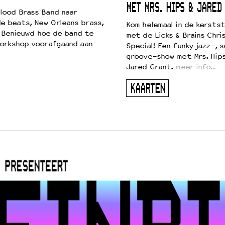
MET MRS. HIPS & JARED
lood Brass Band naar
e beats, New Orleans brass,
Kom helemaal in de kersts
. Benieuwd hoe de band te
met de Licks & Brains Chri
workshop voorafgaand aan
Special! Een funky jazz-, s
groove-show met Mrs. Hip
Jared Grant.
meer info…
KAARTEN