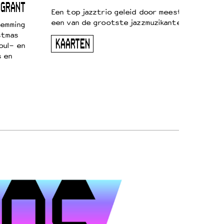
 GRANT
Een top jazztrio geleid door meestersaxofonis
een van de grootste jazzmuzikanten van zijn g
temming
stmas
KAARTEN
oul- en
s en