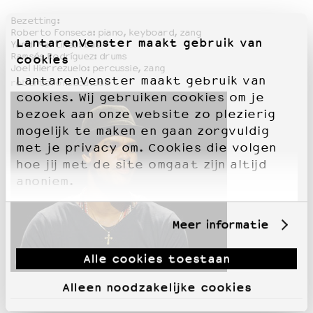
Bezetting:
Roberto Fonseca: piano, keyboard, zang
LantarenVenster maakt gebruik van
Yandi Martínez: bas
Ramsés Rodríguez: drums
cookies
Joel Hierrezuelo: percussie, zang
LantarenVenster maakt gebruik van
robertofonseca.com
cookies. Wij gebruiken cookies om je
bezoek aan onze website zo plezierig
mogelijk te maken en gaan zorgvuldig
met je privacy om. Cookies die volgen
hoe jij met de site omgaat zijn altijd
anoniem.
Meer informatie
Alle cookies toestaan
Alleen noodzakelijke cookies