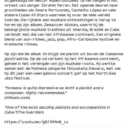
uitgenodigd om nestor Rubén González te vervangen in het
orkest van zanger Ibrahim Ferrer. Dat opende deuren naar
grootheden als Omara Portuondo, Cachaíto López en vele
OVER LANTARENVENSTER
andere Cuban All Stars waarmee hij over de hele wereld
toerde. Die rijkdom aan muzikale ontmoetingen is terug te
Wat we doen
horen op zijn albums
Zamazu
en
Akokan
, waarin hij de
Werken bij
belangrijkste muzikale tradities uit Amerika, Brazilië en Cuba
verbindt met die van het Afrikaanse continent. Een originele
Wie is wie
blend van son-ritmes, jazz, pop, Afro-Caribische mystiek en
Word vriend
Arabische ritmes.
Historie
Op zijn derde album
Yo
stijgt de pianist uit boven de Cubaanse
Partners
jazztraditie. Op de cd verkent hij het Afrikaanse continent,
Huisregels
geheel in het verlengde van zijn muzikale roots. Hij werkte
samen met de Malinese zangeres Fatoumata Diawara, met wie
Privacyverklaring
hij dit jaar een weergaloos concert gaf op het North Sea
Integriteits- en gedragscode
Jazz Festival.
Duurzaamheid
“Fonseca is quite impressive as both a pianist and a
Culturele boycot Israël
composer. Highly recommended.”
Ruimte voor artistieke vrijheid – VNPF
(Allmusic.com)
“One of the most dazzling pianists and accompanists in
Cuba.”
(The Guardian)
https://youtu.be/gQ75MNnB_Lc