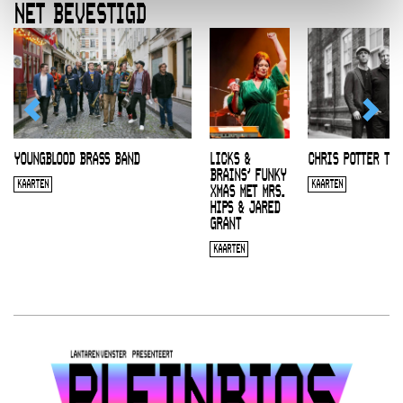
NET BEVESTIGD
YOUNGBLOOD BRASS BAND
LICKS &
CHRIS POTTER TRI
BRAINS’ FUNKY
KAARTEN
KAARTEN
XMAS MET MRS.
HIPS & JARED
GRANT
KAARTEN