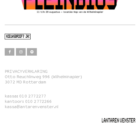
NIEUWSBRIEF? JA!
PRIVACYVERKLARING
Otto Reuchlinweg 996 (Wilhelminapier)
Film
3072 MD Rotterdam
Muziek
kassa:
010 2772277
Familie
kantoor:
010 2772266
kassa@lantarenvenster.nl
Film in English
Rotterdams Open Doek
Queer Cinema