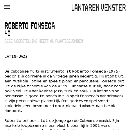
AGENDA
FILM
MUZIEK
RESTAURANT
VERHUUR
ROBERTO FONSECA
YO
Winkelmandje
Zoek
DEZE VOORSTELLING HEEFT AL PLAATSGEVONDEN
PLAN JE BEZOEK
LATIN-JAZZ
Openingstijden & contact
Bereikbaarheid
De Cubaanse multi-instrumentalist Roberto Fonseca (1975)
Kaartverkoop
begon zijn carrière in de vroege jaren negentig. Hij stamt uit
een muzikale familie en speelt piano en percussie. Fonseca put
uit de rijke traditie van de Afro-Cubaanse muziek, maar haalt
ook veel uit Amerikaanse jazz, funk en soul. Zijn liefde voor
EDUCATIE
percussie is goed te horen in zijn spel: Fonseca’s handelsmerk
is zijn percussieve pianostijl. Dat gedreven spel wordt
Schoolvoorstellingen
inmiddels zeer bewonderd door niemand minder dan Herbie
Filmprogramma’s Primair Onderwijs
Hancock.
Filmprogramma’s VO/MBO
Roberto behoort tot de jonge garde Cubaanse musici. Zijn
Speciale educatieprogramma’s
muzikale loopbaan nam een vlucht toen hij in 2001 werd