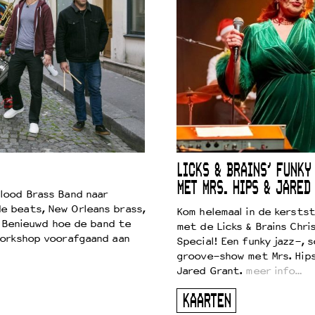
LICKS & BRAINS’ FUNKY
MET MRS. HIPS & JARED
lood Brass Band naar
e beats, New Orleans brass,
Kom helemaal in de kersts
. Benieuwd hoe de band te
met de Licks & Brains Chri
workshop voorafgaand aan
Special! Een funky jazz-, s
groove-show met Mrs. Hip
Jared Grant.
meer info…
KAARTEN