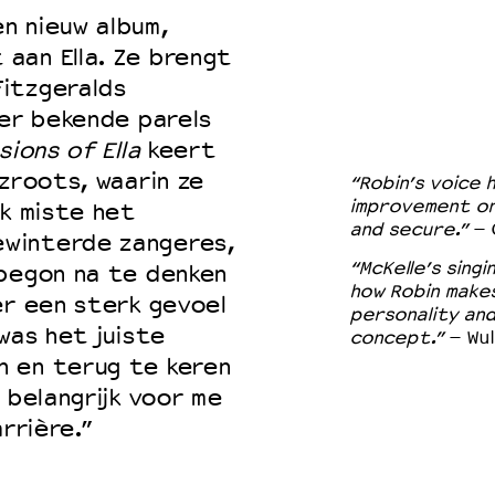
n nieuw album,
aan Ella. Ze brengt
itzgeralds
der bekende parels
ions of Ella
keert
zroots, waarin ze
“Robin’s voice 
improvement on 
Ik miste het
and secure.”
– 
winterde zangeres,
“McKelle’s singi
 begon na te denken
how Robin makes
er een sterk gevoel
personality an
was het juiste
concept.”
– Wul
n en terug te keren
 belangrijk voor me
rrière.”