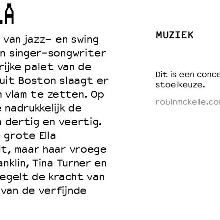
LA
MUZIEK
 van jazz- en swing
 VNPF
an singer-songwriter
rijke palet van de
Dit is een conce
uit Boston slaagt er
stoelkeuze.
en vlam te zetten. Op
robinmckelle.co
 nadrukkelijk de
n dertig en veertig.
 grote Ella
lt, maar haar vroege
nklin, Tina Turner en
iegelt de kracht van
van de verfijnde