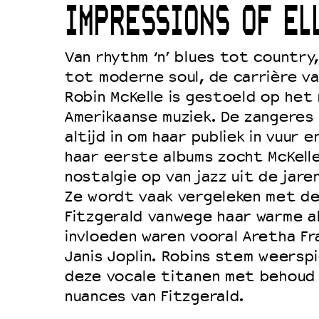
IMPRESSIONS OF EL
Duurzaamheid
Culturele boycot Israël
Van rhythm ‘n’ blues tot country,
Ruimte voor artistieke vrijheid –
tot moderne soul, de carrière v
Robin McKelle is gestoeld op het 
Amerikaanse muziek. De zangeres 
altijd in om haar publiek in vuur 
haar eerste albums zocht McKelle
nostalgie op van jazz uit de jare
Ze wordt vaak vergeleken met de
Fitzgerald vanwege haar warme a
invloeden waren vooral Aretha Fra
Janis Joplin. Robins stem weersp
deze vocale titanen met behoud 
nuances van Fitzgerald.