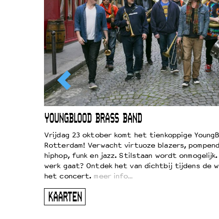
EWOUD
YOUNGBLOOD BRASS BAND
d
Vrijdag 23 oktober komt het tienkoppige YoungB
Rotterdam! Verwacht virtuoze blazers, pompend
!
hiphop, funk en jazz. Stilstaan wordt onmogelijk
vond
werk gaat? Ontdek het van dichtbij tijdens de 
kers
het concert.
meer info…
ugen
KAARTEN