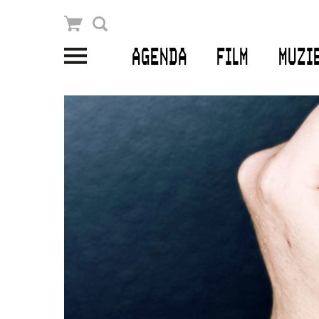
Winkelmandje
Zoek
AGENDA
FILM
MUZI
PLAN JE BEZOEK
Openingstijden & contact
Bereikbaarheid
Kaartverkoop
EDUCATIE
Schoolvoorstellingen
Filmprogramma’s Primair Onderwijs