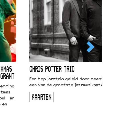
 XMAS
CHRIS POTTER TRIO
 GRANT
Een top jazztrio geleid door meestersaxofonis
een van de grootste jazzmuzikanten van zijn g
temming
stmas
KAARTEN
oul- en
s en