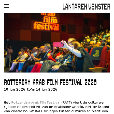
AGENDA
FILM
MUZIEK
RESTAURANT
VERHUUR
Winkelmandje
Zoek
PLAN JE BEZOEK
Openingstijden & contact
Bereikbaarheid
Kaartverkoop
ROTTERDAM ARAB FILM FESTIVAL 2026
EDUCATIE
10 jun 2026 t/m 14 jun 2026
Schoolvoorstellingen
Filmprogramma’s Primair Onderwijs
Filmprogramma’s VO/MBO
Het
Rotterdam Arab Film Festival
(RAFF) viert de culturele
rijkdom en diversiteit van de Arabische wereld. Met de kracht
Speciale educatieprogramma’s
van cinema bouwt RAFF bruggen tussen culturen en biedt een