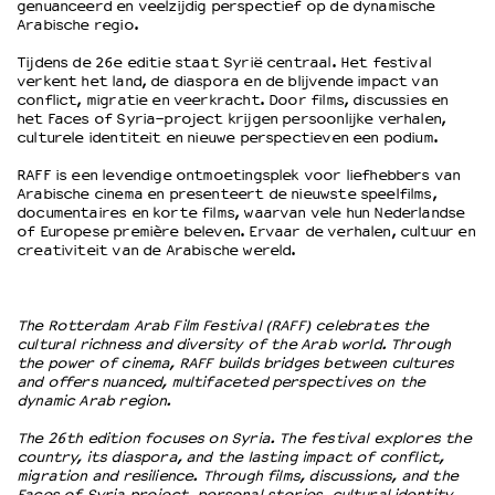
genuanceerd en veelzijdig perspectief op de dynamische
Arabische regio.
OVER LANTARENVENSTER
Tijdens de 26e editie staat Syrië centraal. Het festival
verkent het land, de diaspora en de blijvende impact van
Wat we doen
conflict, migratie en veerkracht. Door films, discussies en
Werken bij
het Faces of Syria-project krijgen persoonlijke verhalen,
culturele identiteit en nieuwe perspectieven een podium.
Wie is wie
Word vriend
RAFF is een levendige ontmoetingsplek voor liefhebbers van
Historie
Arabische cinema en presenteert de nieuwste speelfilms,
documentaires en korte films, waarvan vele hun Nederlandse
Partners
of Europese première beleven. Ervaar de verhalen, cultuur en
Huisregels
creativiteit van de Arabische wereld.
Privacyverklaring
Integriteits- en gedragscode
Duurzaamheid
The Rotterdam Arab Film Festival (RAFF) celebrates the
cultural richness and diversity of the Arab world. Through
Culturele boycot Israël
the power of cinema, RAFF builds bridges between cultures
Ruimte voor artistieke vrijheid – VNPF
and offers nuanced, multifaceted perspectives on the
dynamic Arab region.
The 26th edition focuses on Syria. The festival explores the
country, its diaspora, and the lasting impact of conflict,
migration and resilience. Through films, discussions, and the
Faces of Syria project, personal stories, cultural identity,