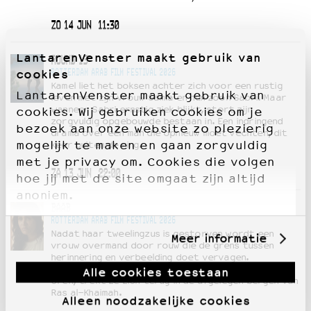
ZO 14 JUN
11:30
LantarenVenster maakt gebruik van
ROUND 13
cookies
ROTTERDAM ARAB FILM FESTIVAL 2026
Kamel liet het boksen achter zich voor een rustig
LantarenVenster maakt gebruik van
leven met zijn vrouw Samia en hun zoon Sabri. Maar
wanneer Sabri ernstig ziek blijkt, stort zijn
cookies. Wij gebruiken cookies om je
zorgvuldig opgebouwde bestaan in. Een indringend
bezoek aan onze website zo plezierig
drama over een man die opnieuw moet vechten, dit
mogelijk te maken en gaan zorgvuldig
keer buiten de ring.
met je privacy om. Cookies die volgen
ZA 13 JUN
22:00
hoe jij met de site omgaat zijn altijd
anoniem.
BAAB
ROTTERDAM ARAB FILM FESTIVAL 2026
Nadat haar tweelingzus is gestorven wordt een
Meer informatie
vrouw overmand door rouw die de grens tussen
herinnering en verbeelding doet vervagen.
Achtervolgd door een aanhoudend gesuis in haar
Alle cookies toestaan
oren, trekt ze zich terug in de afgelegen bergen van
Ras al-Khaimah.
Alleen noodzakelijke cookies