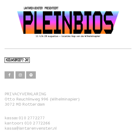
NIEUWSBRIEF? JA!
PRIVACYVERKLARING
Otto Reuchlinweg 996 (Wilhelminapier)
Film
3072 MD Rotterdam
Muziek
kassa:
010 2772277
Familie
kantoor:
010 2772266
kassa@lantarenvenster.nl
Film in English