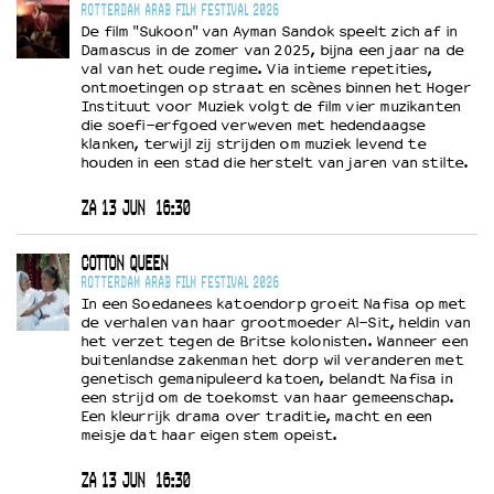
ROTTERDAM ARAB FILM FESTIVAL 2026
De film "Sukoon" van Ayman Sandok speelt zich af in
Damascus in de zomer van 2025, bijna een jaar na de
val van het oude regime. Via intieme repetities,
ontmoetingen op straat en scènes binnen het Hoger
Instituut voor Muziek volgt de film vier muzikanten
die soefi-erfgoed verweven met hedendaagse
klanken, terwijl zij strijden om muziek levend te
houden in een stad die herstelt van jaren van stilte.
ZA 13 JUN
16:30
COTTON QUEEN
ROTTERDAM ARAB FILM FESTIVAL 2026
In een Soedanees katoendorp groeit Nafisa op met
de verhalen van haar grootmoeder Al-Sit, heldin van
het verzet tegen de Britse kolonisten. Wanneer een
buitenlandse zakenman het dorp wil veranderen met
genetisch gemanipuleerd katoen, belandt Nafisa in
een strijd om de toekomst van haar gemeenschap.
Een kleurrijk drama over traditie, macht en een
meisje dat haar eigen stem opeist.
ZA 13 JUN
16:30