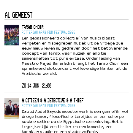
AL GEWEEST
TARAB CHOIR
ROTTERDAM ARAB FILM FESTIVAL 2026
Een gepassioneerd collectief van musici blaast
vergeten en misbegrepen muziek uit de vroege 20e
eeuw nieuw leven in, gedreven door het betoverende
concept van Tarab, waar muziek en emotie
samensmelten tot pure extase. Onder leiding van
Maestro Majed Sarai Edin brengt het Tarab Choir een
sprankelend slotconcert vol levendige klanken uit de
Arabische wereld.
ZO 14 JUN
21:00
A CITIZEN & A DETECTIVE & A THIEF
ROTTERDAM ARAB FILM FESTIVAL 2026
Daoud Abdel Sayeds meesterwerk is een genrefilm vol
droge humor, filosofische terzijdes en een scherpe
sociale satire op de Egyptische samenleving. Het is
tegelijkertijd een thriller en een komedie, een
karakterstudie en een stadssymfonie.