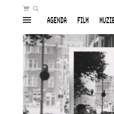
Winkelmandje
Zoek
AGENDA
FILM
MUZI
PLAN JE BEZOEK
Openingstijden & contact
Bereikbaarheid
Kaartverkoop
EDUCATIE
Schoolvoorstellingen
Filmprogramma’s Primair Onderwijs