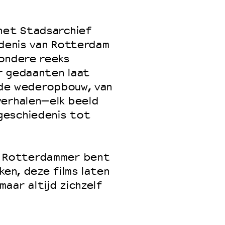
 het Stadsarchief
edenis van Rotterdam
 VNPF
zondere reeks
ar gedaanten laat
t de wederopbouw, van
verhalen—elk beeld
geschiedenis tot
n Rotterdammer bent
ken, deze films laten
aar altijd zichzelf