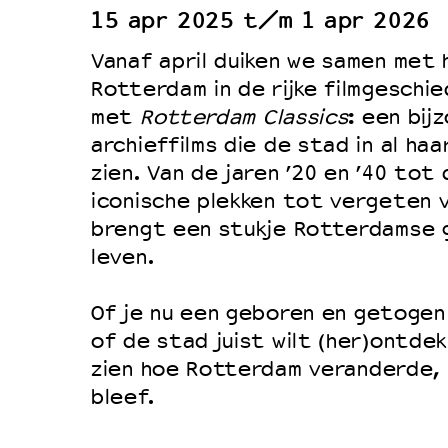
15 apr 2025 t/m 1 apr 2026
Duurzaamheid
Vanaf april duiken we samen met
Culturele boycot Israël
Rotterdam in de rijke filmgeschi
Ruimte voor artistieke vrijheid –
met
Rotterdam Classics
: een bij
archieffilms die de stad in al ha
zien. Van de jaren ’20 en ’40 to
iconische plekken tot vergeten 
brengt een stukje Rotterdamse 
leven.
Of je nu een geboren en getoge
of de stad juist wilt (her)ontdek
zien hoe Rotterdam veranderde, m
bleef.