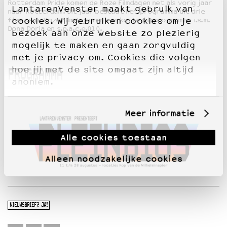
Rotterdam Pride komen de Roze Filmdagen net als vorig jaar
LantarenVenster maakt gebruik van
naar Rotterdam. Dit jaar bestaat het programma uit drie
films i.s.m. Roze Filmdagen en een korte filmprogramma i.s.m.
cookies. Wij gebruiken cookies om je
OVER LANTARENVENSTER
Dona Doria en s.p.a.c.e.010.
bezoek aan onze website zo plezierig
Wat we doen
mogelijk te maken en gaan zorgvuldig
Werken bij
met je privacy om. Cookies die volgen
Wie is wie
hoe jij met de site omgaat zijn altijd
PROGRAMMA
Word vriend
anoniem.
Historie
Partners
Meer informatie
Huisregels
Privacyverklaring
Integriteits- en gedragscode
Alle cookies toestaan
Duurzaamheid
Alleen noodzakelijke cookies
Culturele boycot Israël
Ruimte voor artistieke vrijheid – VNPF
NIEUWSBRIEF? JA!