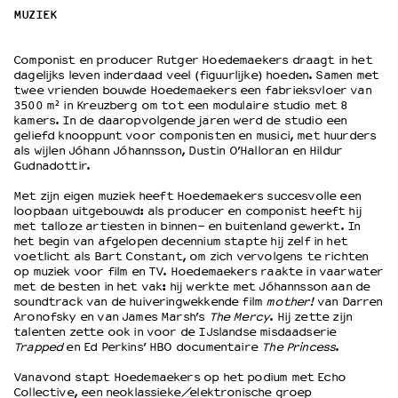
MUZIEK
OVER LANTARENVENSTER
Componist en producer Rutger Hoedemaekers draagt in het
Wat we doen
dagelijks leven inderdaad veel (figuurlijke) hoeden. Samen met
Werken bij
twee vrienden bouwde Hoedemaekers een fabrieksvloer van
3500 m² in Kreuzberg om tot een modulaire studio met 8
Wie is wie
kamers. In de daaropvolgende jaren werd de studio een
Word vriend
geliefd knooppunt voor componisten en musici, met huurders
als wijlen Jóhann Jóhannsson, Dustin O’Halloran en Hildur
Historie
Gudnadottir.
Partners
Met zijn eigen muziek heeft Hoedemaekers succesvolle een
Huisregels
loopbaan uitgebouwd: als producer en componist heeft hij
Privacyverklaring
met talloze artiesten in binnen- en buitenland gewerkt. In
Integriteits- en gedragscode
het begin van afgelopen decennium stapte hij zelf in het
voetlicht als Bart Constant, om zich vervolgens te richten
Duurzaamheid
op muziek voor film en TV. Hoedemaekers raakte in vaarwater
Culturele boycot Israël
met de besten in het vak: hij werkte met Jóhannsson aan de
soundtrack van de huiveringwekkende film
mother!
van Darren
Ruimte voor artistieke vrijheid – VNPF
Aronofsky en van James Marsh’s
The Mercy
. Hij zette zijn
talenten zette ook in voor de IJslandse misdaadserie
Trapped
en Ed Perkins’ HBO documentaire
The Princess
.
Vanavond stapt Hoedemaekers op het podium met Echo
Collective, een neoklassieke/elektronische groep