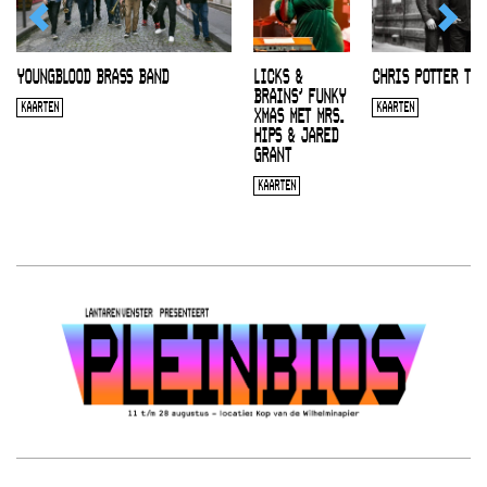
YOUNGBLOOD BRASS BAND
LICKS &
CHRIS POTTER TRI
BRAINS’ FUNKY
KAARTEN
KAARTEN
XMAS MET MRS.
HIPS & JARED
GRANT
KAARTEN