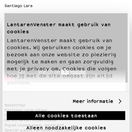
Santiago Lara
LantarenVenster maakt gebruik van
cookies
LantarenVenster maakt gebruik van
cookies. Wij gebruiken cookies om je
bezoek aan onze website zo plezierig
mogelijk te maken en gaan zorgvuldig
met je privacy om. Cookies die volgen
hoe jij met de site omgaat zijn altijd
anoniem.
Mercedes Ruiz
Meer informatie
Bezetting:
Santiago Lara: gitaar
Alle cookies toestaan
El Londro: zang
Perico Navarro: percussie
Miguel López: piano, keyboard
Alleen noodzakelijke cookies
Special guest: Mercedes Ruiz: dans