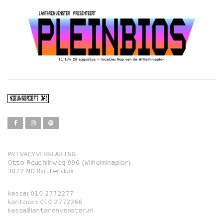
NIEUWSBRIEF? JA!
PRIVACYVERKLARING
Otto Reuchlinweg 996 (Wilhelminapier)
Film
3072 MD Rotterdam
Muziek
kassa:
010 2772277
Familie
kantoor:
010 2772266
kassa@lantarenvenster.nl
Film in English