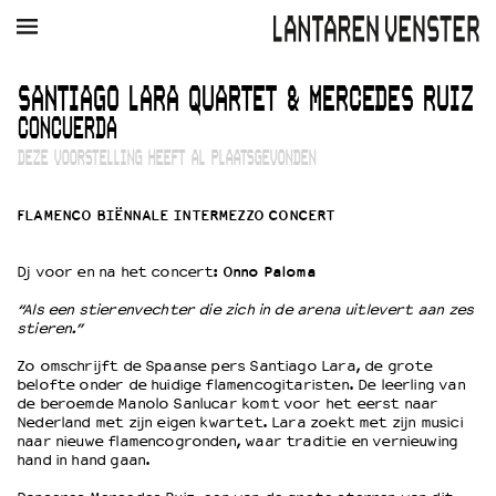
AGENDA
FILM
MUZIEK
RESTAURANT
VERHUUR
SANTIAGO LARA QUARTET & MERCEDES RUIZ
CONCUERDA
Winkelmandje
Zoek
DEZE VOORSTELLING HEEFT AL PLAATSGEVONDEN
PLAN JE BEZOEK
FLAMENCO BIËNNALE INTERMEZZO CONCERT
Openingstijden & contact
Bereikbaarheid
Dj voor en na het concert:
Onno Paloma
Kaartverkoop
“Als een stierenvechter die zich in de arena uitlevert aan zes
stieren.”
EDUCATIE
Zo omschrijft de Spaanse pers Santiago Lara, de grote
belofte onder de huidige flamencogitaristen. De leerling van
Schoolvoorstellingen
de beroemde Manolo Sanlucar komt voor het eerst naar
Filmprogramma’s Primair Onderwijs
Nederland met zijn eigen kwartet. Lara zoekt met zijn musici
naar nieuwe flamencogronden, waar traditie en vernieuwing
Filmprogramma’s VO/MBO
hand in hand gaan.
Speciale educatieprogramma’s