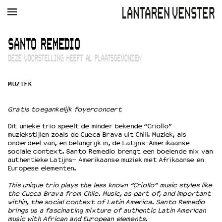
AGENDA
FILM
MUZIEK
RESTAURANT
VERHUUR
SANTO REMEDIO
DEZE VOORSTELLING HEEFT AL PLAATSGEVONDEN
Winkelmandje
Zoek
MUZIEK
PLAN JE BEZOEK
Openingstijden & contact
Gratis toegankelijk foyerconcert
Bereikbaarheid
Kaartverkoop
Dit unieke trio speelt de minder bekende “Criollo”
muziekstijlen zoals de Cueca Brava uit Chili. Muziek, als
onderdeel van, en belangrijk in, de Latijns-Amerikaanse
sociale context. Santo Remedio brengt een boeiende mix van
authentieke Latijns- Amerikaanse muziek met Afrikaanse en
EDUCATIE
Europese elementen.
Schoolvoorstellingen
This unique trio plays the less known “Criollo” music styles like
Filmprogramma’s Primair Onderwijs
the Cueca Brava from Chile. Music, as part of, and important
Filmprogramma’s VO/MBO
within, the social context of Latin America. Santo Remedio
Speciale educatieprogramma’s
brings us a fascinating mixture of authentic Latin American
music with African and European elements.