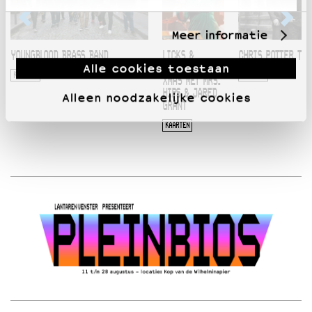
Meer informatie
YOUNGBLOOD BRASS BAND
LICKS &
CHRIS POTTER TRI
Alle cookies toestaan
BRAINS’ FUNKY
KAARTEN
KAARTEN
XMAS MET MRS.
HIPS & JARED
Alleen noodzakelijke cookies
GRANT
KAARTEN