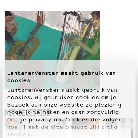
OVER LANTARENVENSTER
Wat we doen
Werken bij
Wie is wie
Word vriend
Historie
Partners
Huisregels
LantarenVenster maakt gebruik van
Privacyverklaring
cookies
Integriteits- en gedragscode
LantarenVenster maakt gebruik van
Duurzaamheid
cookies. Wij gebruiken cookies om je
Culturele boycot Israël
bezoek aan onze website zo plezierig
Ruimte voor artistieke vrijheid – VNPF
NET BEVESTIGD
mogelijk te maken en gaan zorgvuldig
met je privacy om. Cookies die volgen
hoe jij met de site omgaat zijn altijd
anoniem.