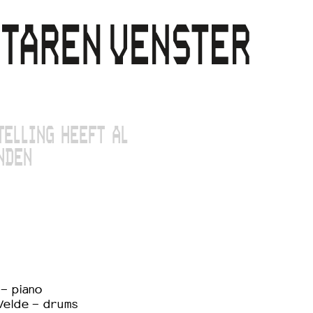
TELLING HEEFT AL
NDEN
- piano
Velde - drums