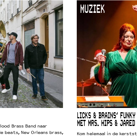
MUZIEK
LICKS & BRAINS’ FUNKY
MET MRS. HIPS & JARED
lood Brass Band naar
e beats, New Orleans brass,
Kom helemaal in de kersts