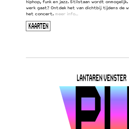
!
hiphop, funk en jazz. Stilstaan wordt onmogelijk
vond
werk gaat? Ontdek het van dichtbij tijdens de 
kers
het concert.
meer info…
ugen
KAARTEN