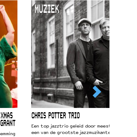
MUZIEK
 XMAS
CHRIS POTTER TRIO
 GRANT
Een top jazztrio geleid door meestersaxofonis
een van de grootste jazzmuzikanten van zijn g
temming