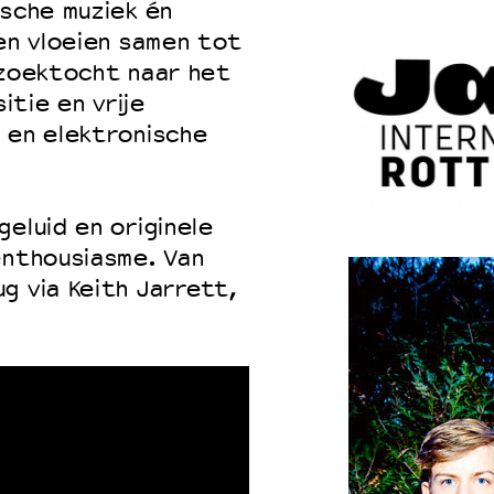
ische muziek én
den vloeien samen tot
 zoektocht naar het
tie en vrije
 en elektronische
eluid en originele
enthousiasme. Van
g via Keith Jarrett,