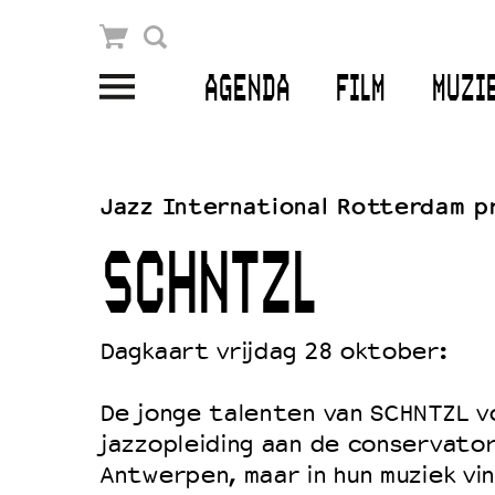
Winkelmandje
Zoek
AGENDA
FILM
MUZI
PLAN JE BEZOEK
Openingstijden & contact
Jazz International Rotterdam p
Bereikbaarheid
SCHNTZL
Kaartverkoop
Dagkaart vrijdag 28 oktober:
EDUCATIE
De jonge talenten van SCHNTZL v
Schoolvoorstellingen
jazzopleiding aan de conservator
Filmprogramma’s Primair Onderwijs
Antwerpen, maar in hun muziek vi