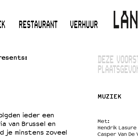
EK
RESTAURANT
VERHUUR
resents:
DEZE VOORS
PLAATSGEVO
MUZIEK
olgden ieder een
Met:
ia van Brussel en
Hendrik Lasure 
nd je minstens zoveel
Casper Van De 