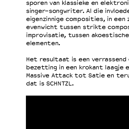
Filmprogramma’s VO/MBO
sporen van klassieke en elektron
Speciale educatieprogramma’s
singer-songwriter. Al die invloe
eigenzinnige composities, in een
evenwicht tussen strikte composi
OVER LANTARENVENSTER
improvisatie, tussen akoestische
elementen.
Wat we doen
Werken bij
Het resultaat is een verrassend g
Wie is wie
bezetting in een krokant laagje 
Massive Attack tot Satie en teru
Word vriend
dat is SCHNTZL.
Historie
Partners
Huisregels
Privacyverklaring
Integriteits- en gedragscode