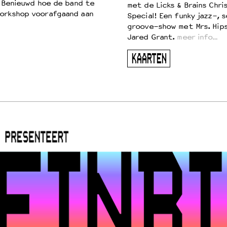
. Benieuwd hoe de band te
met de Licks & Brains Chri
workshop voorafgaand aan
Special! Een funky jazz-, s
groove-show met Mrs. Hip
Jared Grant.
meer info…
KAARTEN