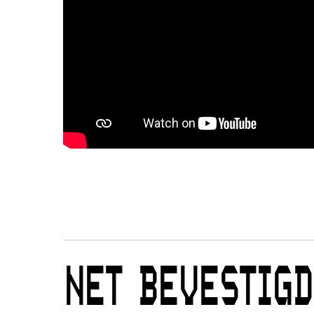
Duurzaamheid
Culturele boycot Israël
Ruimte voor artistieke vrijheid –
NET BEVESTIGD