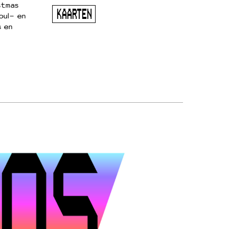
stmas
KAARTEN
oul- en
s en