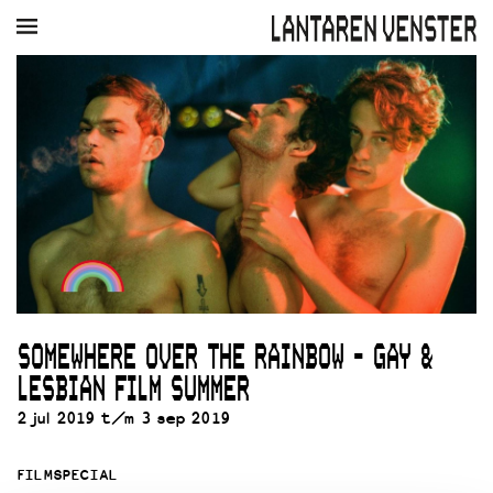
AGENDA
FILM
MUZIEK
RESTAURANT
VERHUUR
Winkelmandje
Zoek
PLAN JE BEZOEK
Openingstijden & contact
Bereikbaarheid
Kaartverkoop
SOMEWHERE OVER THE RAINBOW - GAY &
EDUCATIE
LESBIAN FILM SUMMER
Schoolvoorstellingen
Filmprogramma’s Primair Onderwijs
2 jul 2019 t/m 3 sep 2019
Filmprogramma’s VO/MBO
Speciale educatieprogramma’s
FILMSPECIAL