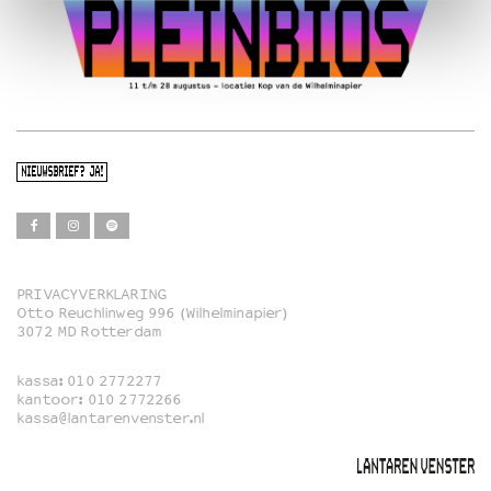
NIEUWSBRIEF? JA!
PRIVACYVERKLARING
Otto Reuchlinweg 996 (Wilhelminapier)
Film
3072 MD Rotterdam
Muziek
kassa:
010 2772277
Familie
kantoor:
010 2772266
kassa@lantarenvenster.nl
Film in English
Rotterdams Open Doek