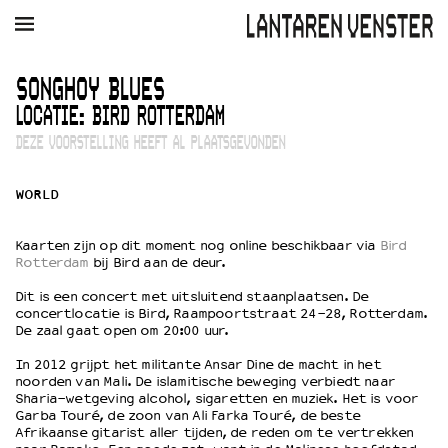
AGENDA
FILM
MUZIEK
RESTAURANT
VERHUUR
SONGHOY BLUES
LOCATIE: BIRD ROTTERDAM
Winkelmandje
Zoek
DEZE VOORSTELLING HEEFT AL PLAATSGEVONDEN
PLAN JE BEZOEK
WORLD
Openingstijden & contact
Bereikbaarheid
Kaarten zijn op dit moment nog online beschikbaar via
Bird
Kaartverkoop
Rotterdam
bij Bird aan de deur.
Dit is een concert met uitsluitend staanplaatsen. De
concertlocatie is Bird, Raampoortstraat 24-28, Rotterdam.
EDUCATIE
De zaal gaat open om 20:00 uur.
Schoolvoorstellingen
In 2012 grijpt het militante Ansar Dine de macht in het
Filmprogramma’s Primair Onderwijs
noorden van Mali. De islamitische beweging verbiedt naar
Sharia-wetgeving alcohol, sigaretten en muziek. Het is voor
Filmprogramma’s VO/MBO
Garba Touré, de zoon van Ali Farka Touré, de beste
Speciale educatieprogramma’s
Afrikaanse gitarist aller tijden, de reden om te vertrekken