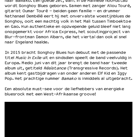
naar Bamako. Een goede zet, want in de Malinese hoofdstad
wordt Songhoy Blues geboren. Samen met zanger Aliou Touré,
gitarist Oumar Touré – beiden geen familie – en drummer
OVER LANTARENVENSTER
Nathanael Dembélé eert hij met onvervalste woestijnblues de
Songhoy, ooit een machtig volk in het Mali tussen Timboektoe
Wat we doen
en Gao. Hun authentieke en opzwepende geluid bleef niet lang
Werken bij
onopgemerkt voor Africa Express, het scoutingproject van
Blur-frontman Damon Albarn, die het viertal dan ook al snel
Wie is wie
naar Engeland haalde.
Word vriend
In 2015 bracht Songhoy Blues hun debuut met de passende
Historie
titel
Music in Exile
uit en sindsdien speelt de band veelvuldig in
Partners
Europa. Medio juni van dit jaar brengt de band haar tweede
Huisregels
album uit, getiteld
Résistance
(Transgressive Records). Het
album kent gastbijdragen van onder anderen Elf Kid en Iggy
Privacyverklaring
Pop. Het prachtige nummer
Bamako
is inmiddels al uitgebracht.
Integriteits- en gedragscode
Een absolute must-see voor de liefhebbers van energieke
Duurzaamheid
bluesrock met een West-Afrikaanse groove!
Culturele boycot Israël
Ruimte voor artistieke vrijheid – VNPF