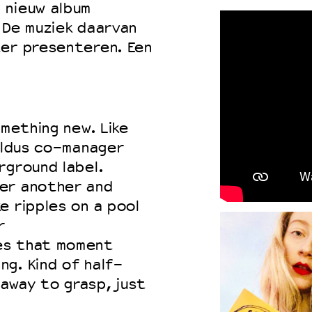
 nieuw album
 De muziek daarvan
ter presenteren. Een
omething new. Like
 aldus co-manager
rground label.
er another and
e ripples on a pool
r
es that moment
g. Kind of half-
away to grasp, just