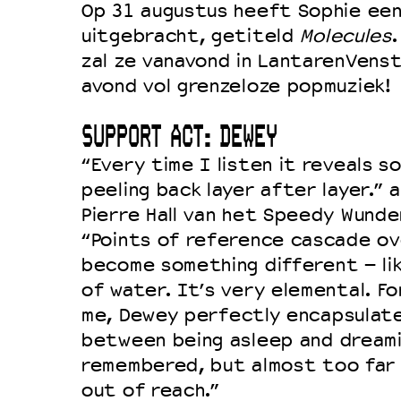
Op 31 augustus heeft Sophie een
uitgebracht, getiteld
Molecules
.
zal ze vanavond in LantarenVens
avond vol grenzeloze popmuziek!
SUPPORT ACT: DEWEY
“Every time I listen it reveals s
peeling back layer after layer.”
Pierre Hall van het Speedy Wunde
“Points of reference cascade ov
become something different – lik
of water. It’s very elemental. Fo
me,
Dewey
perfectly encapsulat
between being asleep and dreamin
remembered, but almost too far 
out of reach.”