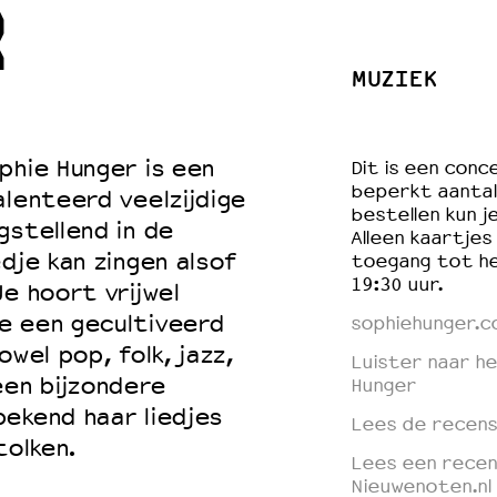
R
MUZIEK
 VNPF
phie Hunger is een
Dit is een conc
beperkt aantal 
alenteerd veelzijdige
bestellen kun j
gstellend in de
Alleen kaartjes
dje kan zingen alsof
toegang tot he
19:30 uur.
e hoort vrijwel
e een gecultiveerd
sophiehunger.c
wel pop, folk, jazz,
Luister naar he
een bijzondere
Hunger
ekend haar liedjes
Lees de recens
tolken.
Lees een recen
Nieuwenoten.nl