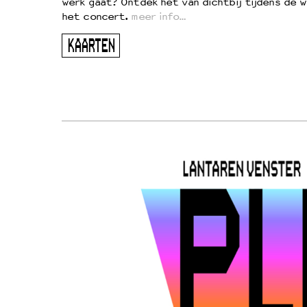
vond
werk gaat? Ontdek het van dichtbij tijdens de 
kers
het concert.
meer info…
ugen
KAARTEN