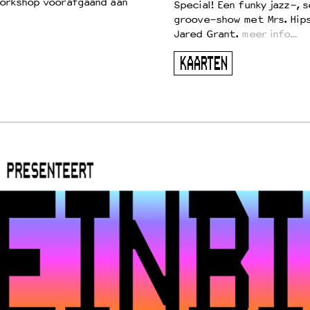
workshop voorafgaand aan
Special! Een funky jazz-, s
groove-show met Mrs. Hip
Jared Grant.
meer info…
KAARTEN