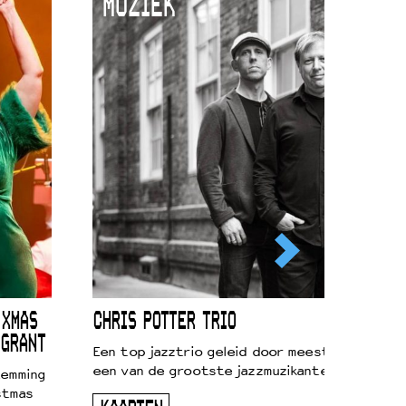
MUZIEK
 XMAS
CHRIS POTTER TRIO
 GRANT
Een top jazztrio geleid door meestersaxofonis
een van de grootste jazzmuzikanten van zijn g
temming
stmas