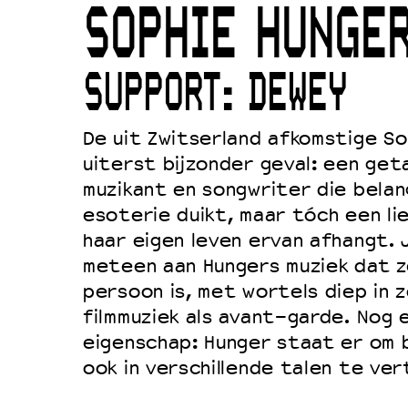
SOPHIE HUNGE
Duurzaamheid
Culturele boycot Israël
SUPPORT: DEWEY
Ruimte voor artistieke vrijheid –
De uit Zwitserland afkomstige So
uiterst bijzonder geval: een get
muzikant en songwriter die belan
esoterie duikt, maar tóch een lie
haar eigen leven ervan afhangt. J
meteen aan Hungers muziek dat z
persoon is, met wortels diep in zo
filmmuziek als avant-garde. Nog 
eigenschap: Hunger staat er om b
ook in verschillende talen te ver