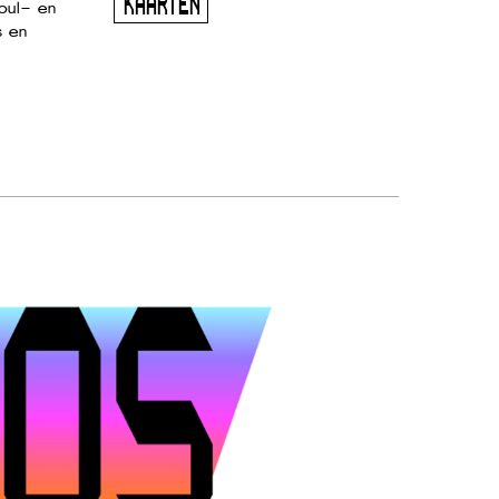
KAARTEN
oul- en
s en