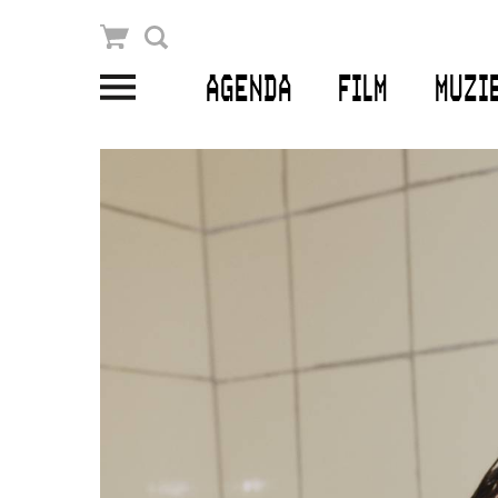
Winkelmandje
Zoek
AGENDA
FILM
MUZI
PLAN JE BEZOEK
Openingstijden & contact
Bereikbaarheid
Kaartverkoop
EDUCATIE
Schoolvoorstellingen
Filmprogramma’s Primair Onderwijs