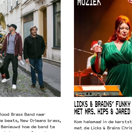
MUZIEK
LICKS & BRAINS’ FUNKY
MET MRS. HIPS & JARED
lood Brass Band naar
e beats, New Orleans brass,
Kom helemaal in de kersts
. Benieuwd hoe de band te
met de Licks & Brains Chri