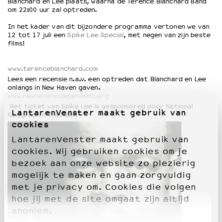
Blanchard en Lee plaats, waarna de Terence Blanchard Band
om 22:00 uur zal optreden.
In het kader van dit bijzondere programma vertonen we van
12 tot 17 juli een
Spike Lee Special
, met negen van zijn beste
films!
www.terenceblanchard.com
Lees een recensie n.a.v. een optreden dat Blanchard en Lee
onlangs in New Haven gaven.
www.newhavenindependent.org
Het ticket van Spike Lee is gesponsored door National
LantarenVenster maakt gebruik van
Geographic Traveler.
cookies
LantarenVenster maakt gebruik van
cookies. Wij gebruiken cookies om je
bezoek aan onze website zo plezierig
mogelijk te maken en gaan zorgvuldig
met je privacy om. Cookies die volgen
hoe jij met de site omgaat zijn altijd
anoniem.