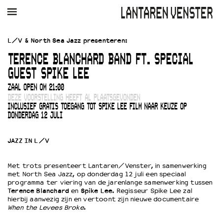
AGENDA
FILM
MUZIEK
RESTAURANT
VERHUUR
L/V & North Sea Jazz presenteren:
TERENCE BLANCHARD BAND FT. SPECIAL
Winkelmandje
Zoek
GUEST SPIKE LEE
PLAN JE BEZOEK
ZAAL OPEN OM 21:00
DEZE VOORSTELLING HEEFT AL PLAATSGEVONDEN
Openingstijden & contact
INCLUSIEF GRATIS TOEGANG TOT SPIKE LEE FILM NAAR KEUZE OP
Bereikbaarheid
DONDERDAG 12 JULI
Kaartverkoop
JAZZ IN L/V
EDUCATIE
Met trots presenteert Lantaren/Venster, in samenwerking
Schoolvoorstellingen
met North Sea Jazz, op donderdag 12 juli een speciaal
programma ter viering van de jarenlange samenwerking tussen
Filmprogramma’s Primair Onderwijs
Terence Blanchard
en
Spike Lee
. Regisseur Spike Lee zal
Filmprogramma’s VO/MBO
hierbij aanwezig zijn en vertoont zijn nieuwe documentaire
When the Levees Broke
.
Speciale educatieprogramma’s