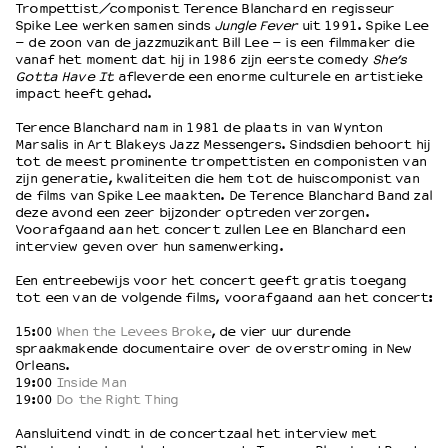
Trompettist/componist Terence Blanchard en regisseur
Spike Lee werken samen sinds
Jungle Fever
uit 1991. Spike Lee
– de zoon van de jazzmuzikant Bill Lee – is een filmmaker die
OVER LANTARENVENSTER
vanaf het moment dat hij in 1986 zijn eerste comedy
She’s
Gotta Have It
afleverde een enorme culturele en artistieke
Wat we doen
impact heeft gehad.
Werken bij
Wie is wie
Terence Blanchard nam in 1981 de plaats in van Wynton
Marsalis in Art Blakeys Jazz Messengers. Sindsdien behoort hij
Word vriend
tot de meest prominente trompettisten en componisten van
Historie
zijn generatie, kwaliteiten die hem tot de huiscomponist van
de films van Spike Lee maakten. De Terence Blanchard Band zal
Partners
deze avond een zeer bijzonder optreden verzorgen.
Huisregels
Voorafgaand aan het concert zullen Lee en Blanchard een
Privacyverklaring
interview geven over hun samenwerking.
Integriteits- en gedragscode
Een entreebewijs voor het concert geeft gratis toegang
Duurzaamheid
tot een van de volgende films, voorafgaand aan het concert:
Culturele boycot Israël
15:00
When the Levees Broke
, de vier uur durende
Ruimte voor artistieke vrijheid – VNPF
spraakmakende documentaire over de overstroming in New
Orleans.
19:00
Inside Man
19:00
Do the Right Thing
Aansluitend vindt in de concertzaal het interview met