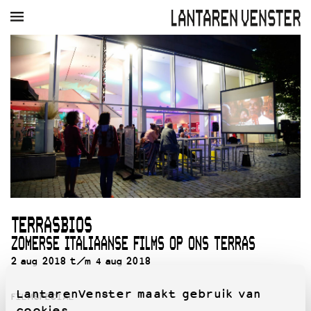
AGENDA
FILM
MUZIEK
RESTAURANT
VERHUUR
Winkelmandje
Zoek
PLAN JE BEZOEK
Openingstijden & contact
Bereikbaarheid
Kaartverkoop
TERRASBIOS
EDUCATIE
ZOMERSE ITALIAANSE FILMS OP ONS TERRAS
Schoolvoorstellingen
2 aug 2018 t/m 4 aug 2018
Filmprogramma’s Primair Onderwijs
Filmprogramma’s VO/MBO
LantarenVenster maakt gebruik van
Speciale educatieprogramma’s
FILMSPECIAL
cookies