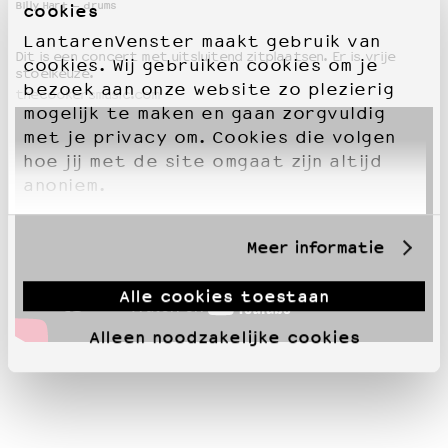
Billy Hart – drums
cookies
LantarenVenster maakt gebruik van
Dit is een concert met uitsluitend zitplaatsen. Er is vrije
cookies. Wij gebruiken cookies om je
stoelkeuze.
bezoek aan onze website zo plezierig
thecookersmusic.com
mogelijk te maken en gaan zorgvuldig
met je privacy om. Cookies die volgen
hoe jij met de site omgaat zijn altijd
anoniem.
Meer informatie
Alle cookies toestaan
Alleen noodzakelijke cookies