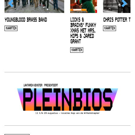
YOUNGBLOOD BRASS BAND
LICKS &
CHRIS POTTER TRI
BRAINS’ FUNKY
KAARTEN
KAARTEN
XMAS MET MRS.
HIPS & JARED
GRANT
KAARTEN