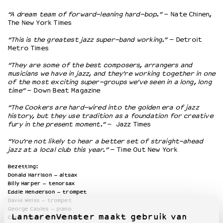
“A dream team of forward-leaning hard-bop.”
– Nate Chinen,
The New York Times
“This is the greatest jazz super-band working.”
– Detroit
Metro Times
“They are some of the best composers, arrangers and
musicians we have in jazz, and they’re working together in one
of the most exciting super-groups we’ve seen in a long, long
time”
– Down Beat Magazine
“The Cookers are hard-wired into the golden era of jazz
history, but they use tradition as a foundation for creative
fury in the present moment.”
– Jazz Times
“You’re not likely to hear a better set of straight-ahead
jazz at a local club this year.”
– Time Out New York
Bezetting:
Donald Harrison – altsax
Billy Harper – tenorsax
Eddie Henderson – trompet
David Weiss – trompet
George Cables – piano
LantarenVenster maakt gebruik van
Cecil McBee – contrabas