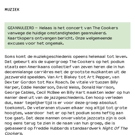
MUZIEK
OVER LANTARENVENSTER
Wat we doen
GEANNULEERD – Helaas is het concert van The Cookers
Werken bij
vanwege de huidige omstandigheden geannuleerd.
Wie is wie
Kaartkopers ontvangen bericht. Onze welgemeende
excuses voor het ongemak.
Word vriend
Historie
Soms komt de muziekgeschiedenis opeens helemaal tot leven.
Partners
Dat gebeurt als de supergroep The Cookers op het podium
Huisregels
staat: een Amerikaans collectief van zeven heren die in hun
decennialange carrières met de grootste muzikanten uit de
Privacyverklaring
jazzwereld speelden. Van Art Blakey tot Art Pepper, van
Integriteits- en gedragscode
Dexter Gordon tot Max Roach. De vitale virtuozen Billy
Harper, Eddie Henderson, David Weiss, Donald Harrison,
Duurzaamheid
George Cables, Cecil McBee en Billy Hart maakten ieder op hun
Culturele boycot Israël
manier deel uit van de jazzgeschiedenis. Een hoop verleden
dus, maar tegelijkertijd is er voor deze groep absoluut
Ruimte voor artistieke vrijheid – VNPF
toekomst. De veteranen stuwen elkaar nog altijd tot grote
hoogtes, waardoor het er op het podium soms heftig aan
toe gaat. Dat deze mannen onvervalste jazzcats zijn is ook
nog eens terug te zien in de naam van hun groep, die is
gebaseerd op Freddie Hubbards standaardwerk
Night Of The
Cookers
.