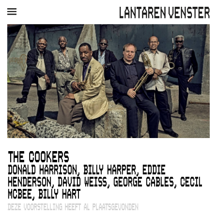
AGENDA
FILM
MUZIEK
RESTAURANT
VERHUUR
Winkelmandje
Zoek
PLAN JE BEZOEK
Openingstijden & contact
Bereikbaarheid
Kaartverkoop
THE COOKERS
EDUCATIE
DONALD HARRISON, BILLY HARPER, EDDIE
Schoolvoorstellingen
HENDERSON, DAVID WEISS, GEORGE CABLES, CECIL
Filmprogramma’s Primair Onderwijs
MCBEE, BILLY HART
Filmprogramma’s VO/MBO
Speciale educatieprogramma’s
DEZE VOORSTELLING HEEFT AL PLAATSGEVONDEN