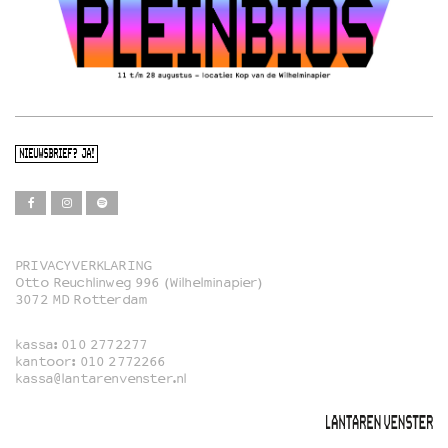
NIEUWSBRIEF? JA!
PRIVACYVERKLARING
Otto Reuchlinweg 996 (Wilhelminapier)
Film
3072 MD Rotterdam
Muziek
kassa:
010 2772277
Familie
kantoor:
010 2772266
kassa@lantarenvenster.nl
Film in English
Rotterdams Open Doek