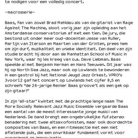
te nodigen voor een volledig concert.
–macro:serie–
OVER LANTARENVENSTER
Baas, fan van zowel Brad Mehldau als van de gitarist van Rage
Wat we doen
Against The Machine, sloot vorig jaar zijn opleiding aan het
Werken bij
Amsterdamse conservatorium af met een tien. De jury, die
bestond uit onder meer oud-docenten Jesse van Ruller,
Wie is wie
Martijn van Iterson en Maarten van der Grinten, prees hem
Word vriend
om zijn durf, muzikaliteit en unieke identiteit. Een deel van zijn
Historie
studie bracht hij door aan de Manhattan School of Music in
New York, waar hij les kreeg van o.a. Dave Liebman. Baas
Partners
speelde al met Benjamin Herman en Hans Teeuwen. Dit jaar was
Huisregels
hij op North Sea Jazz, maar ook op Lowlands te bewonderen
in een gastrol bij het National Jeugd Jazz Orkest. VPRO’s
Privacyverklaring
3voor12 gaf het concert op Lowlands het cijfer 8,5 en
Integriteits- en gedragscode
schreef: “de 26-jarige Reinier Baas groove’t als een gek op
Duurzaamheid
zijn gitaar!”
Culturele boycot Israël
In zijn ‘all-star’ kwintet met de prachtige lange naam The
Ruimte voor artistieke vrijheid – VNPF
More Socially Relevant Jazz Music Ensemble vergaarde Baas
een aantal van de meest interessante jonge musici van
Nederland. De band brengt een ongebruikelijke
full stereo
benadering met twee altsaxofonisten, maar ook doordachte
composities van Baas, en een ritmesectie met een niet
aflatende puls, die een onwrikbaar fundament vormt voor
experiment en improvisatie.