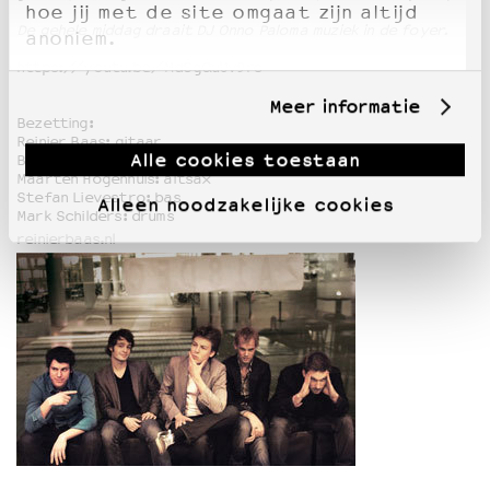
hoe jij met de site omgaat zijn altijd
De gehele middag draait DJ Onno Paloma muziek in de foyer.
anoniem.
https://youtu.be/MdSgQuUv9rs
Meer informatie
Bezetting:
Reinier Baas: gitaar
Alle cookies toestaan
Ben van Gelder: altsax
Maarten Hogenhuis: altsax
Stefan Lievestro: bas
Alleen noodzakelijke cookies
Mark Schilders: drums
reinierbaas.nl