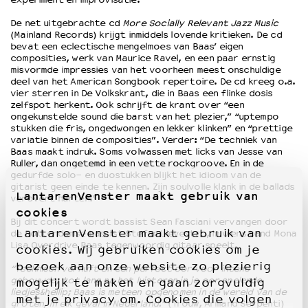
De net uitgebrachte cd
More Socially Relevant Jazz Music
(Mainland Records) krijgt inmiddels lovende kritieken. De cd
bevat een eclectische mengelmoes van Baas’ eigen
composities, werk van Maurice Ravel, en een paar ernstig
misvormde impressies van het voorheen meest onschuldige
deel van het American Songbook repertoire. De cd kreeg o.a.
vier sterren in De Volkskrant, die in Baas een flinke dosis
zelfspot herkent. Ook schrijft de krant over “een
ongekunstelde sound die barst van het plezier,” “uptempo
stukken die fris, ongedwongen en lekker klinken” en “prettige
variatie binnen de composities”. Verder: “De techniek van
Baas maakt indruk. Soms volwassen met licks van Jesse van
Ruller, dan ongetemd in een vette rockgroove. En in de
gedurfde solo- en duostukken blijkt het idioom van de
gitarist geen einde te kennen. Zijn soulvolle klank in de ballads
LantarenVenster maakt gebruik van
verovert harten.”
cookies
Bij dit concert wordt bassist Sean Fasciani vervangen door
LantarenVenster maakt gebruik van
de Rotterdamse bassist Stefan Lievestro, in wiens band Mona
Lisa Overdrive Baas tegenwoordig gitaar speelt.
cookies. Wij gebruiken cookies om je
bezoek aan onze website zo plezierig
“Technisch vernuft en een perfect oor voor intens
gebouwde, tot lang na het luisteren in je oor spelende
mogelijk te maken en gaan zorgvuldig
liedjes&hellip; Baas is meteen opgenomen in de wereld van de
met je privacy om. Cookies die volgen
groten, in elk geval in Nederland.”
(Trouw, Armand Serpenti)