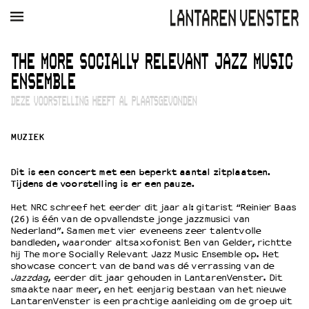
AGENDA
FILM
MUZIEK
RESTAURANT
VERHUUR
THE MORE SOCIALLY RELEVANT JAZZ MUSIC
ENSEMBLE
Winkelmandje
Zoek
DEZE VOORSTELLING HEEFT AL PLAATSGEVONDEN
PLAN JE BEZOEK
MUZIEK
Openingstijden & contact
Bereikbaarheid
Dit is een concert met een beperkt aantal zitplaatsen.
Kaartverkoop
Tijdens de voorstelling is er een pauze.
Het NRC schreef het eerder dit jaar al: gitarist “Reinier Baas
(26) is één van de opvallendste jonge jazzmusici van
EDUCATIE
Nederland”. Samen met vier eveneens zeer talentvolle
bandleden, waaronder altsaxofonist Ben van Gelder, richtte
Schoolvoorstellingen
hij The more Socially Relevant Jazz Music Ensemble op. Het
Filmprogramma’s Primair Onderwijs
showcase concert van de band was dé verrassing van de
Filmprogramma’s VO/MBO
Jazzdag
, eerder dit jaar gehouden in LantarenVenster. Dit
smaakte naar meer, en het eenjarig bestaan van het nieuwe
Speciale educatieprogramma’s
LantarenVenster is een prachtige aanleiding om de groep uit