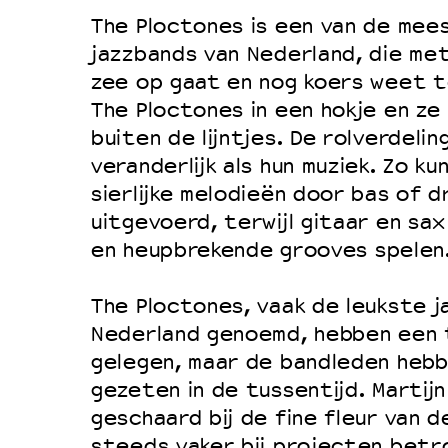
The Ploctones is een van de mee
Duurzaamheid
jazzbands van Nederland, die met
Culturele boycot Israël
zee op gaat en nog koers weet t
Ruimte voor artistieke vrijheid –
The Ploctones in een hokje en ze
buiten de lijntjes. De rolverdelin
veranderlijk als hun muziek. Zo k
sierlijke melodieën door bas of 
uitgevoerd, terwijl gitaar en sa
en heupbrekende grooves spelen
The Ploctones, vaak de leukste j
Nederland genoemd, hebben een t
gelegen, maar de bandleden hebbe
gezeten in de tussentijd. Martijn
geschaard bij de fine fleur van d
steeds vaker bij projecten betro