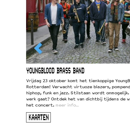
EWOUD
YOUNGBLOOD BRASS BAND
d
Vrijdag 23 oktober komt het tienkoppige YoungB
Rotterdam! Verwacht virtuoze blazers, pompend
!
hiphop, funk en jazz. Stilstaan wordt onmogelijk
vond
werk gaat? Ontdek het van dichtbij tijdens de 
kers
het concert.
meer info…
ugen
KAARTEN