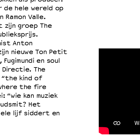
r de hele wereld op
n Ramon Valle.
t zijn groep The
blieksprijs.
nist Anton
ijn nieuwe Ton Petit
 Fugimundi en soul
 Directie. The
 “the kind of
where the fire
i: “wie kan muziek
oudsmit? Het
ele lijf siddert en