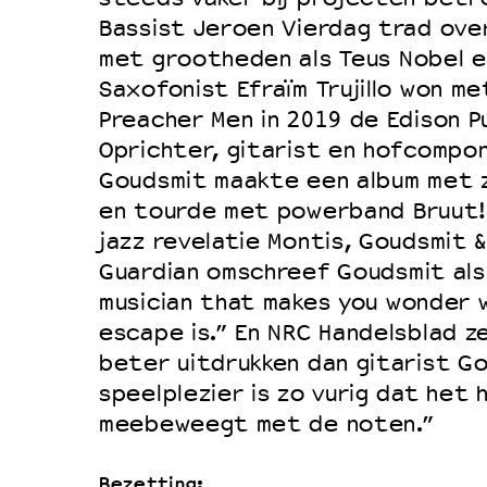
Bassist Jeroen Vierdag trad ove
met grootheden als Teus Nobel e
Saxofonist Efraïm Trujillo won me
Preacher Men in 2019 de Edison Pu
Oprichter, gitarist en hofcompo
Goudsmit maakte een album met z
en tourde met powerband Bruut!,
jazz revelatie Montis, Goudsmit &
Guardian omschreef Goudsmit als
musician that makes you wonder 
escape is.” En NRC Handelsblad ze
beter uitdrukken dan gitarist G
speelplezier is zo vurig dat het h
meebeweegt met de noten.”
Bezetting: