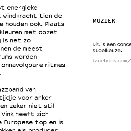
st energieke
 windkracht tien de
MUZIEK
e houden ook. Plaats
 VNPF
 kleuren met opzet
g is net zo
Dit is een conce
unnen de meest
stoelkeuze.
drums worden
facebook.com/
x onnavolgbare ritmes
.
azzband van
ijdje voor anker
n zeker niet stil
 Vink heeft zich
e Europese top en is
kken als producer.