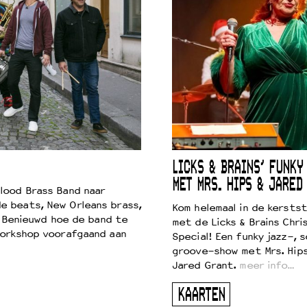
LICKS & BRAINS’ FUNKY
MET MRS. HIPS & JARED
lood Brass Band naar
e beats, New Orleans brass,
Kom helemaal in de kersts
. Benieuwd hoe de band te
met de Licks & Brains Chri
workshop voorafgaand aan
Special! Een funky jazz-, s
groove-show met Mrs. Hip
Jared Grant.
meer info…
KAARTEN