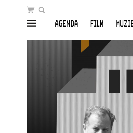
Winkelmandje
Zoek
AGENDA
FILM
MUZI
PLAN JE BEZOEK
Openingstijden & contact
Bereikbaarheid
Kaartverkoop
EDUCATIE
Schoolvoorstellingen
Filmprogramma’s Primair Onderwijs