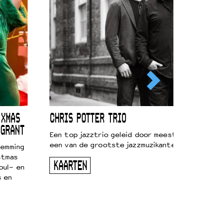
 XMAS
CHRIS POTTER TRIO
 GRANT
Een top jazztrio geleid door meestersaxofonis
een van de grootste jazzmuzikanten van zijn g
temming
stmas
KAARTEN
oul- en
s en