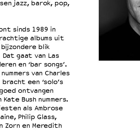
sen jazz, barok, pop,
ont sinds 1989 in
 VNPF
rachtige albums uit
 bijzondere blik
. Dat gaat van Las
eren en ‘bar songs’.
 nummers van Charles
 bracht een ‘solo’s
r goed ontvangen
 Kate Bush nummers.
iesten als Ambrose
ine, Philip Glass,
hn Zorn en Meredith