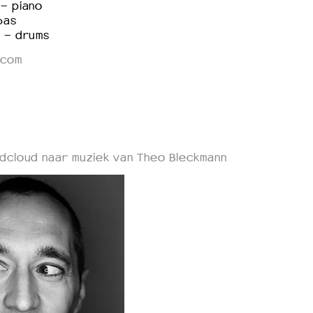
- piano
bas
k - drums
.com
dcloud naar muziek van Theo Bleckmann