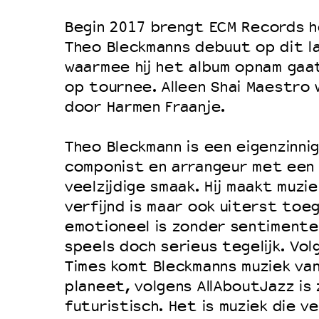
Filmprogramma’s VO/MBO
Speciale educatieprogramma’s
Begin 2017 brengt ECM Records 
Theo Bleckmanns debuut op dit l
waarmee hij het album opnam gaa
OVER LANTARENVENSTER
op tournee. Alleen Shai Maestro
door Harmen Fraanje.
Wat we doen
Werken bij
Theo Bleckmann is een eigenzinni
Wie is wie
componist en arrangeur met een 
veelzijdige smaak. Hij maakt muzi
Word vriend
verfijnd is maar ook uiterst toega
Historie
emotioneel is zonder sentimente
Partners
speels doch serieus tegelijk. Vo
Huisregels
Times komt Bleckmanns muziek va
planeet, volgens AllAboutJazz is 
Privacyverklaring
futuristisch. Het is muziek die v
Integriteits- en gedragscode