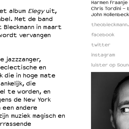
Harmen Fraanje 
Chris Tordini - 
het album
Elegy
uit,
John Hollenbec
abel. Met de band
theobleckmann
t Bleckmann in maart
 wordt vervangen
facebook
twitter
instagram
ge jazzzanger,
luister op Soun
eclectische en
ek die in hoge mate
nkelijk, die
el te worden, en
lgens de New York
n een andere
zijn muziek magisch en
errassende