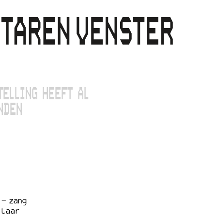
TELLING HEEFT AL
NDEN
 - zang
itaar