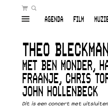
Winkelmandje
Zoek
AGENDA
FILM
MUZI
PLAN JE BEZOEK
Openingstijden & contact
THEO BLECKMA
Bereikbaarheid
Kaartverkoop
MET BEN MONDER, H
FRAANJE, CHRIS TO
EDUCATIE
JOHN HOLLENBECK
Schoolvoorstellingen
Filmprogramma’s Primair Onderwijs
Dit is een concert met uitsluite