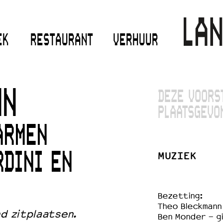
EK
RESTAURANT
VERHUUR
NN
DEZE VOORS
PLAATSGEVO
ARMEN
MUZIEK
RDINI EN
Bezetting:
Theo Bleckmann
nd zitplaatsen.
Ben Monder - g