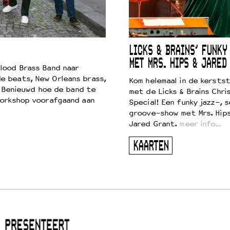
LICKS & BRAINS’ FUNKY
MET MRS. HIPS & JARED
lood Brass Band naar
e beats, New Orleans brass,
Kom helemaal in de kersts
. Benieuwd hoe de band te
met de Licks & Brains Chri
workshop voorafgaand aan
Special! Een funky jazz-, s
groove-show met Mrs. Hip
Jared Grant.
meer info…
KAARTEN