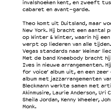
invalshoeken kent, en zweeft tus
Duurzaamheid
cabaret en avant-garde.
Culturele boycot Israël
Theo komt uit Duitsland, maar wo
Ruimte voor artistieke vrijheid –
New York. Hij bracht een aantal p
op Winter & Winter, waarin hij een
werpt op liederen van alle tijden
Vegas standards naar Weimar lied
Met de band Kneebody bracht hij
Ives in nieuwe arrangementen. Hij
for voice’ album uit, en een zee
album met jazzarrangementen van
Bleckmann werkte samen met art
Akinmusire, Laurie Anderson, Uri Ca
Sheila Jordan, Kenny Wheeler, Jo
Monk.