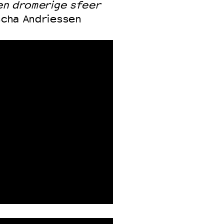
een dromerige sfeer
scha Andriessen