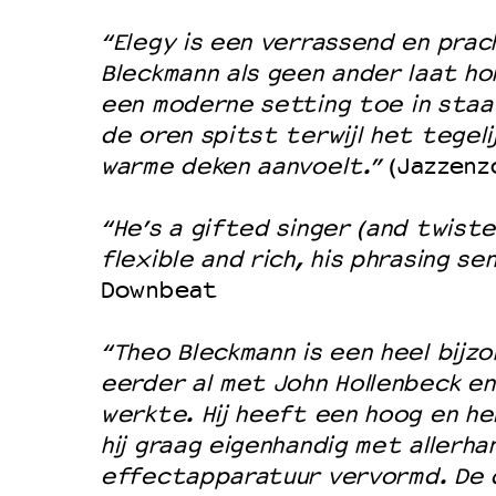
“Elegy is een verrassend en prac
Bleckmann als geen ander laat ho
een moderne setting toe in staat
de oren spitst terwijl het tegelij
warme deken aanvoelt.”
(Jazzenz
“He’s a gifted singer (and twiste
flexible and rich, his phrasing sen
Downbeat
“Theo Bleckmann is een heel bijz
eerder al met John Hollenbeck e
werkte. Hij heeft een hoog en he
hij graag eigenhandig met allerha
effectapparatuur vervormd. De