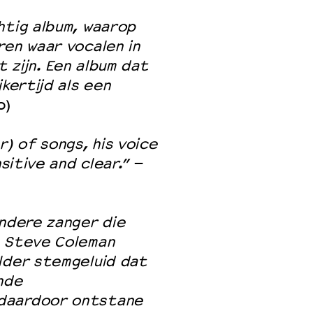
htig album, waarop
ren waar vocalen in
 zijn. Een album dat
kertijd als een
o)
r) of songs, his voice
sitive and clear.”
–
ondere zanger die
n Steve Coleman
lder stemgeluid dat
nde
 daardoor ontstane