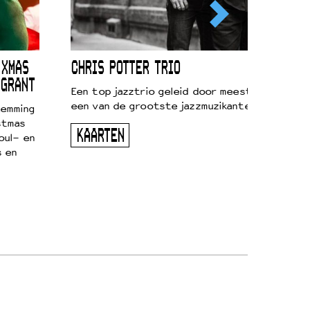
 XMAS
CHRIS POTTER TRIO
 GRANT
Een top jazztrio geleid door meestersaxofonis
een van de grootste jazzmuzikanten van zijn g
temming
stmas
KAARTEN
oul- en
s en