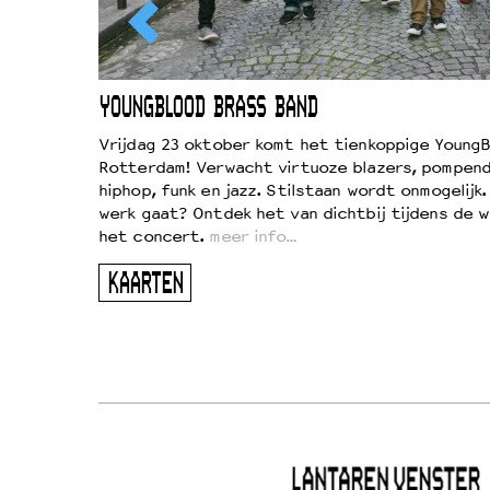
EWOUD
YOUNGBLOOD BRASS BAND
d
Vrijdag 23 oktober komt het tienkoppige YoungB
Rotterdam! Verwacht virtuoze blazers, pompend
!
hiphop, funk en jazz. Stilstaan wordt onmogelijk
vond
werk gaat? Ontdek het van dichtbij tijdens de 
kers
het concert.
meer info…
ugen
KAARTEN