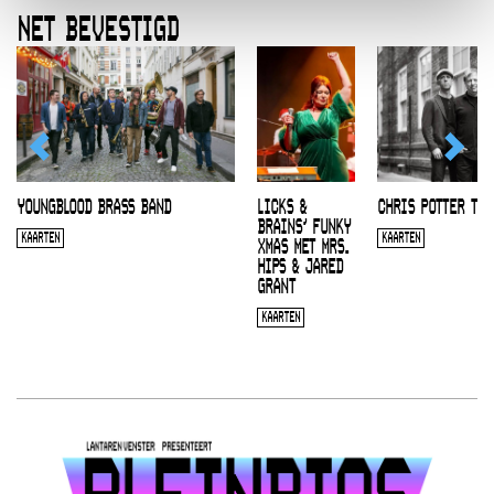
NET BEVESTIGD
YOUNGBLOOD BRASS BAND
LICKS &
CHRIS POTTER TRI
BRAINS’ FUNKY
KAARTEN
KAARTEN
XMAS MET MRS.
HIPS & JARED
GRANT
KAARTEN