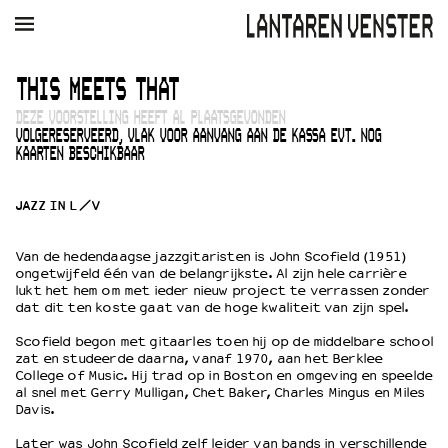
AGENDA
FILM
MUZIEK
RESTAURANT
VERHUUR
THIS MEETS THAT
DEZE VOORSTELLING HEEFT AL PLAATSGEVONDEN
Winkelmandje
Zoek
VOLGERESERVEERD, VLAK VOOR AANVANG AAN DE KASSA EVT. NOG
KAARTEN BESCHIKBAAR
PLAN JE BEZOEK
Openingstijden & contact
JAZZ IN L/V
Bereikbaarheid
Kaartverkoop
Van de hedendaagse jazzgitaristen is John Scofield (1951)
ongetwijfeld één van de belangrijkste. Al zijn hele carrière
lukt het hem om met ieder nieuw project te verrassen zonder
dat dit ten koste gaat van de hoge kwaliteit van zijn spel.
EDUCATIE
Scofield begon met gitaarles toen hij op de middelbare school
Schoolvoorstellingen
zat en studeerde daarna, vanaf 1970, aan het Berklee
College of Music. Hij trad op in Boston en omgeving en speelde
Filmprogramma’s Primair Onderwijs
al snel met Gerry Mulligan, Chet Baker, Charles Mingus en Miles
Filmprogramma’s VO/MBO
Davis.
Speciale educatieprogramma’s
Later was John Scofield zelf leider van bands in verschillende