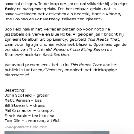
samenstellingen. In de loop der jaren ontwikkelde hij zijn eigen
funky en swingende geluid. Een herkenbaar geluid, dat in
samenwerkingen met artiesten als Medeski, Martin & Wood,
OVER LANTARENVENSTER
Joe Lovano en Pat Metheny telkens terugkeert.
Wat we doen
Scofield nam in het verleden platen op voor notoire
Werken bij
jazzlabels als Verve en Blue Note. Afgelopen jaar bracht hij
Wie is wie
zijn eerste album uit op Emarcy, getiteld
This Meets That
,
waarvoor hij zijn trio aanvulde met blazers. Opvallend zijn de
Word vriend
versies van The Animals’
House of the Rising Sun
en de
Historie
Stones-klassieker
Satisfaction
.
Partners
Vanavond presenteert het trio
This Meets That
aan het
Huisregels
publiek in Lantaren/Venster, compleet met driekoppige
Privacyverklaring
blaassectie!
Integriteits- en gedragscode
Duurzaamheid
Bezetting:
Culturele boycot Israël
John Scofield - gitaar
Matt Penman - bas
Ruimte voor artistieke vrijheid – VNPF
Bill Stewart - drums
Phil Grenadier - trompet
Frank Vacin - baritonsax
Tom Olin - tenorsax, altfluit
www.johnscofield.com