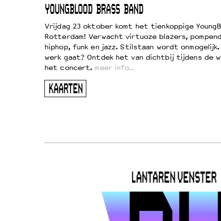
EWOUD
YOUNGBLOOD BRASS BAND
d
Vrijdag 23 oktober komt het tienkoppige YoungB
Rotterdam! Verwacht virtuoze blazers, pompend
!
hiphop, funk en jazz. Stilstaan wordt onmogelijk
vond
werk gaat? Ontdek het van dichtbij tijdens de 
kers
het concert.
meer info…
ugen
KAARTEN