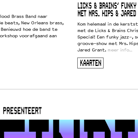
LICKS & BRAINS’ FUNKY
MET MRS. HIPS & JARED
lood Brass Band naar
e beats, New Orleans brass,
Kom helemaal in de kersts
. Benieuwd hoe de band te
met de Licks & Brains Chri
workshop voorafgaand aan
Special! Een funky jazz-, s
groove-show met Mrs. Hip
Jared Grant.
meer info…
KAARTEN