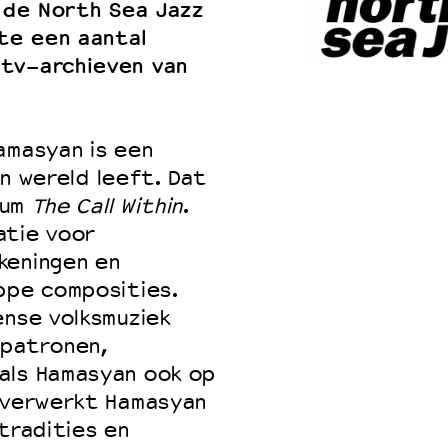
a de North Sea Jazz
te een aantal
 tv-archieven van
amasyan is een
gen wereld leeft. Dat
bum
The Call Within
.
atie voor
keningen en
ppe composities.
ense volksmuziek
epatronen,
als Hamasyan ook op
k verwerkt Hamasyan
tradities en