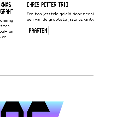
 XMAS
CHRIS POTTER TRIO
 GRANT
Een top jazztrio geleid door meestersaxofonis
een van de grootste jazzmuzikanten van zijn g
temming
stmas
KAARTEN
oul- en
s en