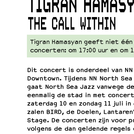
TIGRAN HAMAS
Duurzaamheid
Culturele boycot Israël
THE CALL WITHIN
Ruimte voor artistieke vrijheid –
Tigran Hamasyan geeft niet één
concerten: om 17:00 uur en om 1
Dit concert is onderdeel van NN
Downtown. Tijdens NN North Sea
gaat North Sea Jazz vanwege de
eenmalig de stad in met concert
zaterdag 10 en zondag 11 juli i
zalen BIRD, de Doelen, Lantare
Stage. De concerten zijn voor pu
volgens de dan geldende regels