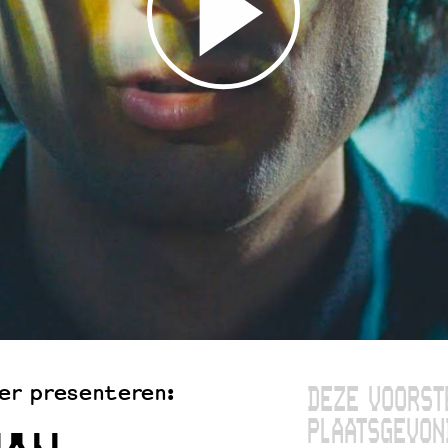
er presenteren:
DEZE VOORST
PLAATSGEVON