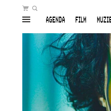
Winkelmandje
Zoek
AGENDA
FILM
MUZI
PLAN JE BEZOEK
Openingstijden & contact
Bereikbaarheid
Kaartverkoop
EDUCATIE
Schoolvoorstellingen
Filmprogramma’s Primair Onderwijs