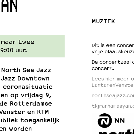
YAN
MUZIEK
 VNPF
 maar twee
Dit is een concer
9:00 uur.
vrije
plaatskeuz
De concertzaal 
concert.
 North Sea Jazz
 Jazz Downtown
Lees hier meer o
LantarenVenste
 coronasituatie
en op vrijdag 9,
northseajazz.co
n de Rotterdamse
tigranhamasyan.
nVenster en RTM
bliek toegankelijk
 en worden