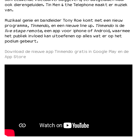
ook dierengeluiden. Tin Men & the Telephone maakt er muziek
van.
OVER LANTARENVENSTER
Muzikaal genie en bandleider Tony Roe komt met een nieuw
Wat we doen
programma,
Tinmendo
, en een nieuwe line up.
Tinmendo
is de
live stage remote
, een app voor iphone of Android, waarmee
Werken bij
het publiek invloed kan uitoefenen op alles wat er op het
Wie is wie
podium gebeurt.
Word vriend
Download de nieuwe app Tinmendo gratis in Google Play en de
Historie
App Store
Partners
Huisregels
Privacyverklaring
Integriteits- en gedragscode
Duurzaamheid
Culturele boycot Israël
Ruimte voor artistieke vrijheid – VNPF