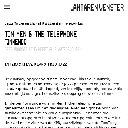
AGENDA
FILM
MUZIEK
RESTAURANT
VERHUUR
Jazz International Rotterdam presents:
TIN MEN & THE TELEPHONE
Winkelmandje
Zoek
TINMENDO
DEZE VOORSTELLING HEEFT AL PLAATSGEVONDEN
PLAN JE BEZOEK
Openingstijden & contact
INTERACTIEVE PIANO TRIO JAZZ
Bereikbaarheid
Kaartverkoop
Drie musici, opgegroeid met (moderne) klassieke muziek,
hiphop, Balkan en hedendaagse jazz, presenteren jazz in een
nieuwe gedaante. Uitdagend, verleidelijk, komisch, boosaardig
EDUCATIE
maar altijd met grote muzikale diepgang en sterke ritmes.
Schoolvoorstellingen
In de performance van Tin Men & the Telephone zijn
Filmprogramma’s Primair Onderwijs
gebeurtenissen uit het dagelijkse leven een grote bron van
muzikale, theatrale en visuele inspiratie. Elementen die
Filmprogramma’s VO/MBO
normaal onopgemerkt blijven, worden opgepikt en verwerkt:
Speciale educatieprogramma’s
de klantenservice van de KPN, aanwijzingen van de TomTom,
schreeuwende voetbalverslaggevers, straatgeluiden maar