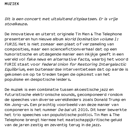
MUZIEK
OVER LANTARENVENSTER
Dit is een concert met uitsluitend zitplaatsen. Er is vrije
Wat we doen
stoelkeuze.
Werken bij
De innovatieve en uiterst originele Tin Men & The Telephone
Wie is wie
presenteren hun nieuwe album
World Domination volume 1:
FURIE
. Het is niet zomaar een plaat of verzameling van
Word vriend
composities, maar een sciencefictionverhaal dat op een
Historie
humoristische en uitdagende manier een inkijkje geeft in een
Partners
wereld vol
fake news
en
alternative facts
, waarbij het woord
FURIE staat voor
Federal Union for Restoring Intergalactic
Huisregels
Equilibrium
, een buitenaardse interventieteam dat op aarde is
Privacyverklaring
gekomen om op te treden tegen de opkomst van het
populisme en despotische leiders.
Integriteits- en gedragscode
Duurzaamheid
De muziek is een combinatie tussen akoestische jazz en
Culturele boycot Israël
futuristische elektronische sounds, gecomponeerd rondom
de speeches van diverse wereldleiders zoals Donald Trump en
Ruimte voor artistieke vrijheid – VNPF
Kim Jong-un. Een prachtig voorbeeld van deze manier van
componeren is het nummer
De bal
uit 2010. Dit keer bewerkte
het trio speeches van populistische politici. Tin Men & The
Telephone brengt hiermee het maatschappijkritische geluid
van de jaren zestig en zeventig terug in de jazz.