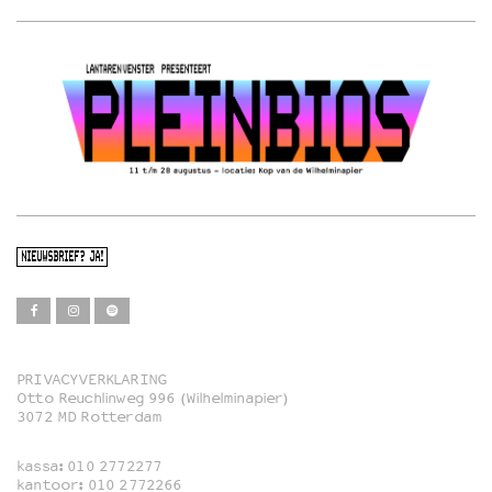
NIEUWSBRIEF? JA!
PRIVACYVERKLARING
Otto Reuchlinweg 996 (Wilhelminapier)
Film
3072 MD Rotterdam
Muziek
kassa:
010 2772277
Familie
kantoor:
010 2772266