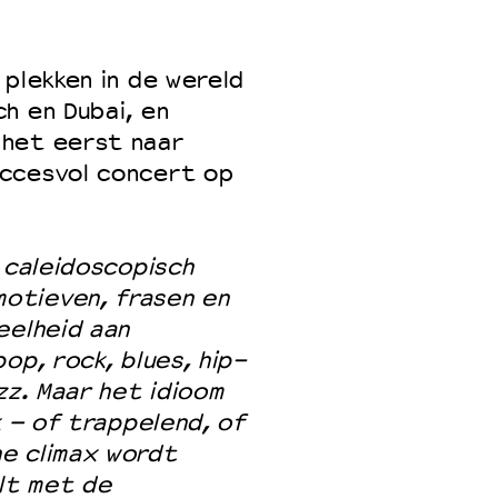
 plekken in de wereld
 VNPF
h en Dubai, en
 het eerst naar
uccesvol concert op
 caleidoscopisch
otieven, frasen en
eelheid aan
op, rock, blues, hip-
zz. Maar het idioom
k – of trappelend, of
e climax wordt
lt met de