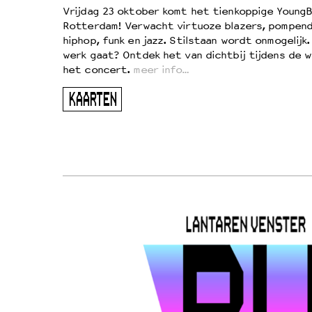
d
Vrijdag 23 oktober komt het tienkoppige YoungB
Rotterdam! Verwacht virtuoze blazers, pompend
!
hiphop, funk en jazz. Stilstaan wordt onmogelijk
vond
werk gaat? Ontdek het van dichtbij tijdens de 
kers
het concert.
meer info…
ugen
KAARTEN