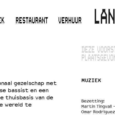
EK
RESTAURANT
VERHUUR
DEZE VOORS
PLAATSGEVO
MUZIEK
ionaal gezelschap met
se bassist en een
e thuisbasis van de
Bezetting:
de wereld te
Martin Tingvall 
Omar Rodriguez