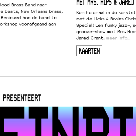
MET MRS. HIPS & JARED
lood Brass Band naar
e beats, New Orleans brass,
Kom helemaal in de kersts
. Benieuwd hoe de band te
met de Licks & Brains Chri
workshop voorafgaand aan
Special! Een funky jazz-, s
groove-show met Mrs. Hip
Jared Grant.
meer info…
KAARTEN