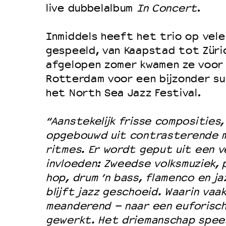
live dubbelalbum
In Concert
.
Duurzaamheid
Culturele boycot Israël
Inmiddels heeft het trio op vele
Ruimte voor artistieke vrijheid –
gespeeld, van Kaapstad tot Züric
afgelopen zomer kwamen ze voor
Rotterdam voor een bijzonder s
het North Sea Jazz Festival.
“Aanstekelijk frisse composities,
opgebouwd uit contrasterende m
ritmes. Er wordt geput uit een v
invloeden: Zweedse volksmuziek, p
hop, drum ’n bass, flamenco en ja
blijft jazz geschoeid. Waarin vaa
meanderend – naar een euforisch
gewerkt. Het driemanschap spee