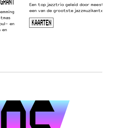
 GRANT
Een top jazztrio geleid door meestersaxofonis
een van de grootste jazzmuzikanten van zijn g
temming
stmas
KAARTEN
oul- en
s en