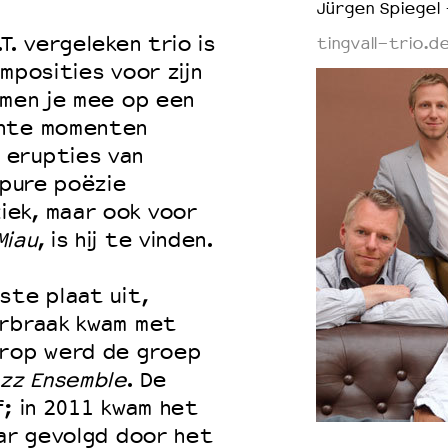
Jürgen Spiegel
T. vergeleken trio is
tingvall-trio.d
omposities voor zijn
emen je mee op een
chte momenten
 erupties van
 pure poëzie
iek, maar ook voor
Miau
, is hij te vinden.
ste plaat uit,
orbraak kwam met
arop werd de groep
zz Ensemble
. De
f; in 2011 kwam het
aar gevolgd door het