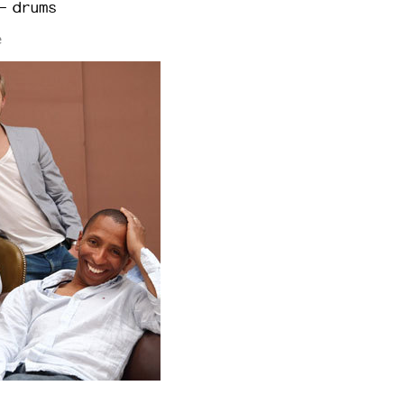
 - drums
e