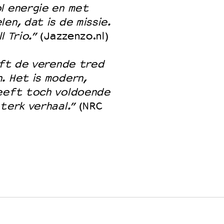
l energie en met
en, dat is de missie.
 Trio.”
(Jazzenzo.nl)
eeft de verende tred
. Het is modern,
heeft toch voldoende
terk verhaal.”
(NRC