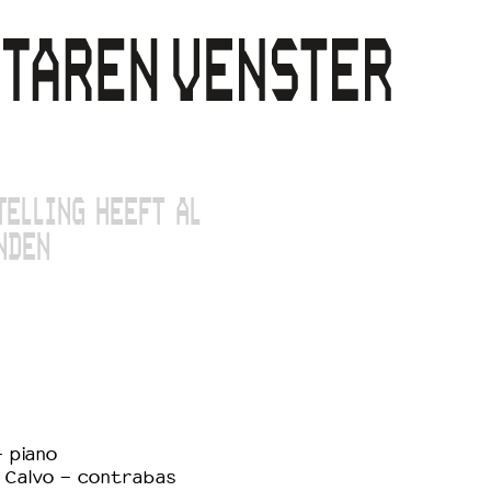
TELLING HEEFT AL
NDEN
- piano
 Calvo - contrabas