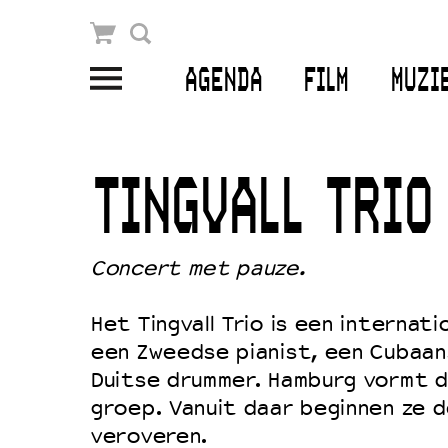
Winkelmandje
Zoek
AGENDA
FILM
MUZI
PLAN JE BEZOEK
Openingstijden & contact
TINGVALL TRIO
Bereikbaarheid
Kaartverkoop
Concert met pauze.
Het Tingvall Trio is een internat
EDUCATIE
een Zweedse pianist, een Cubaan
Schoolvoorstellingen
Duitse drummer. Hamburg vormt d
groep. Vanuit daar beginnen ze 
Filmprogramma’s Primair Onderwijs
veroveren.