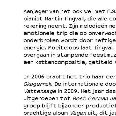
Filmprogramma’s VO/MBO
Speciale educatieprogramma’s
Aanjager van het ook wel met E.S.
pianist Martin Tingvall, die alle c
rekening neemt. Zijn melodieën n
OVER LANTARENVENSTER
emotionele trip die op onverwa
onderbroken wordt door heftige
Wat we doen
energie. Moeiteloos laat Tingvall
Werken bij
overgaan in stampende feestmuz
Wie is wie
een kattencompositie, getiteld
Word vriend
In 2006 bracht het trio haar eer
Historie
Skagerrak
. De internationale do
Partners
Vattensage
in 2009. Het jaar da
Huisregels
uitgeroepen tot
Best German Ja
Privacyverklaring
groep blijft bijzonder productie
prachtige album
Vägen
uit, dit j
Integriteits- en gedragscode