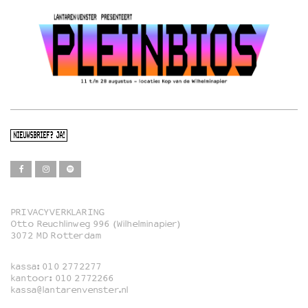
NIEUWSBRIEF? JA!
PRIVACYVERKLARING
Otto Reuchlinweg 996 (Wilhelminapier)
Film
3072 MD Rotterdam
Muziek
kassa:
010 2772277
Familie
kantoor:
010 2772266
kassa@lantarenvenster.nl
Film in English