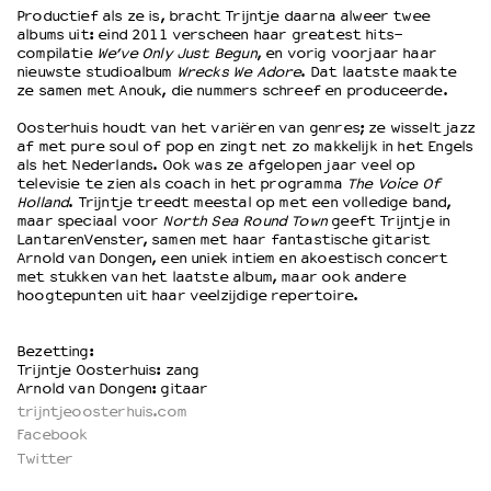
Productief als ze is, bracht Trijntje daarna alweer twee
albums uit: eind 2011 verscheen haar greatest hits-
compilatie
We’ve Only Just Begun
, en vorig voorjaar haar
OVER LANTARENVENSTER
nieuwste studioalbum
Wrecks We Adore
. Dat laatste maakte
Wat we doen
ze samen met Anouk, die nummers schreef en produceerde.
Werken bij
Oosterhuis houdt van het variëren van genres; ze wisselt jazz
Wie is wie
af met pure soul of pop en zingt net zo makkelijk in het Engels
Word vriend
als het Nederlands. Ook was ze afgelopen jaar veel op
televisie te zien als coach in het programma
The Voice Of
Historie
Holland
. Trijntje treedt meestal op met een volledige band,
Partners
maar speciaal voor
North Sea Round Town
geeft Trijntje in
LantarenVenster, samen met haar fantastische gitarist
Huisregels
Arnold van Dongen, een uniek intiem en akoestisch concert
Privacyverklaring
met stukken van het laatste album, maar ook andere
Integriteits- en gedragscode
hoogtepunten uit haar veelzijdige repertoire.
Duurzaamheid
Culturele boycot Israël
Bezetting:
Trijntje Oosterhuis: zang
Ruimte voor artistieke vrijheid – VNPF
Arnold van Dongen: gitaar
trijntjeoosterhuis.com
Facebook
Twitter