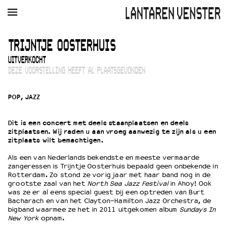
AGENDA
FILM
MUZIEK
RESTAURANT
VERHUUR
TRIJNTJE OOSTERHUIS
UITVERKOCHT
Winkelmandje
Zoek
DEZE VOORSTELLING HEEFT AL PLAATSGEVONDEN
PLAN JE BEZOEK
POP, JAZZ
Openingstijden & contact
Bereikbaarheid
Dit is een concert met deels staanplaatsen en deels
Kaartverkoop
zitplaatsen. Wij raden u aan vroeg aanwezig te zijn als u een
zitplaats wilt bemachtigen.
Als een van Nederlands bekendste en meeste vermaarde
EDUCATIE
zangeressen is Trijntje Oosterhuis bepaald geen onbekende in
Rotterdam. Zo stond ze vorig jaar met haar band nog in de
Schoolvoorstellingen
grootste zaal van het
North Sea Jazz Festival
in Ahoy! Ook
Filmprogramma’s Primair Onderwijs
was ze er al eens special guest bij een optreden van Burt
Bacharach en van het Clayton-Hamilton Jazz Orchestra, de
Filmprogramma’s VO/MBO
bigband waarmee ze het in 2011 uitgekomen album
Sundays In
Speciale educatieprogramma’s
New York
opnam.