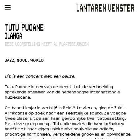
AGENDA
FILM
MUZIEK
RESTAURANT
VERHUUR
TUTU PUOANE
ILANGA
Winkelmandje
Zoek
DEZE VOORSTELLING HEEFT AL PLAATSGEVONDEN
PLAN JE BEZOEK
JAZZ, SOUL, WORLD
Openingstijden & contact
Bereikbaarheid
Dit is een concert met een pauze.
Kaartverkoop
Tutu Puoane is een van de meest tot de verbeelding
sprekende stemmen van de hedendaagse internationale
muziekscene.
EDUCATIE
Om haar tienjarig verblijf in België te vieren, ging de Zuid-
Schoolvoorstellingen
Afrikaanse op zoek naar een feestelijke sound. Ze voegde
Filmprogramma’s Primair Onderwijs
twee blazers toe aan haar gewoonlijke kwartetbezetting.
Met deze groep mengt Tutu alle muziek die haar beïnvloed
Filmprogramma’s VO/MBO
heeft tot haar eigen unieke mix: soulvolle melodieën,
Speciale educatieprogramma’s
prachtige harmonieën, verscheidene grooves en opwindende