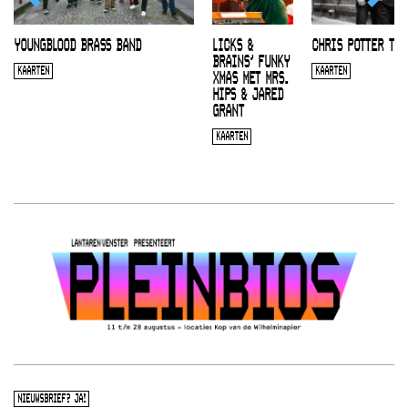
YOUNGBLOOD BRASS BAND
LICKS &
CHRIS POTTER TRI
BRAINS’ FUNKY
KAARTEN
KAARTEN
XMAS MET MRS.
HIPS & JARED
GRANT
KAARTEN
NIEUWSBRIEF? JA!