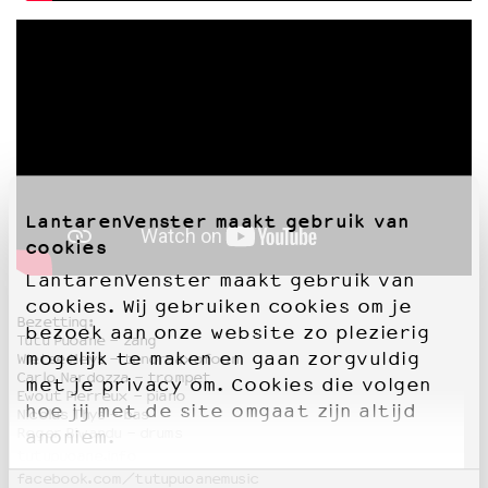
LantarenVenster maakt gebruik van
cookies
LantarenVenster maakt gebruik van
cookies. Wij gebruiken cookies om je
Bezetting:
bezoek aan onze website zo plezierig
Tutu Puoane - zang
mogelijk te maken en gaan zorgvuldig
Wietse Meys - tenorsaxofoon
Carlo Nardozza - trompet
met je privacy om. Cookies die volgen
Ewout Pierreux - piano
hoe jij met de site omgaat zijn altijd
Nicolas Thys - bas
Roger Biwandu - drums
anoniem.
tutupuoane.info
facebook.com/tutupuoanemusic