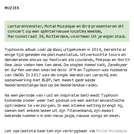
MUZIEK
OVER LANTARENVENSTER
Wat we doen
LantarenVenster, Motel Mozaïque en Bird presenteren dit
Werken bij
concert op een splinternieuwe locatie: Weelde,
Marconistraat 39, Rotterdam, voorheen Uit je eigen stad.
Wie is wie
Word vriend
Typhoons album
Lobi da Basi
, uitgekomen in 2014, bereikte al
Historie
enige tijd geleden de platinumstatus. Uitverkochte tours en
Partners
denderende shows op festivals als Lowlands, Pinkpop en North
Sea Jazz vielen hem ten deel. De singles
Hemel Valt
,
Zandloper
Huisregels
en
Surfen
werden omarmd door 3FM en Typhoon was huisband
Privacyverklaring
van
DWDD
. In 2017 was de single
Wereld van verschil
, een
samenwerking met BLØF, het meest gedraaide
Integriteits- en gedragscode
Nederlandstalige lied op de Nederlandse radio.
Duurzaamheid
Culturele boycot Israël
Na een periode van rust en inspiratie betreedt Typhoon
komende zomer weer het podium om een aantal akoestische
Ruimte voor artistieke vrijheid – VNPF
optredens te verzorgen. In een intieme setting brengt hij,
samen met enkele leden uit zijn Titanenband, zijn meest
bekende nummers in een nieuw jasje, nieuwe songs en meer.
Let op: laatste kaarten zijn verkrijgbaar via
Motel Mozaïque