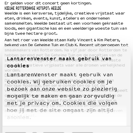
Er gelden voor dit concert geen kortingen.
NIEUWE ROTTERDAMSE HOTSPOT: WEELDE
Weelde is een kersverse, tijdelijke, creatieve vrijstaat waar
eten, drinken, events, kunst, ateliers en ondernemen
samensmelten. Weelde bestaat uit een voorheen gekraakte
loods, een gigantische kas en een weelderige woeste tuin van
bijna twee hectare groot.
Aan het roer van Weelde staan Kelly Vincent & Kim Pieters,
bekend van De Geheime Tuin en Club K. Recent uitgeroepen tot
smaakmakers van Rotterdam. Na vijf jaar door Rotterdam te
hebben gereisd met De Geheime Tuin om de pareltjes van de
LantarenVenster maakt gebruik van
stad bloot te leggen, groeide de behoefte aan een vaste
cookies
plek. Een creatieve vrijplaats waar alle dromen werkelijkheid
worden.
LantarenVenster maakt gebruik van
CONCERTEN IN DE HAVEN
Dit concert van Typhoon vindt plaats in het kader van
cookies. Wij gebruiken cookies om je
Fabrique Mozaique, een serie concerten op tot de
bezoek aan onze website zo plezierig
verbeelding sprekende Rotterdamse havenlocaties. Zo speelt
ook Triggerfinger in het havengebied, op 31 augustus in de
mogelijk te maken en gaan zorgvuldig
Onderzeebootloods. Naast Fabrique Mozaique worden in
met je privacy om. Cookies die volgen
diezelfde periode nog tal van festivals en bijzondere
hoe jij met de site omgaat zijn altijd
activiteiten georganiseerd in Rotterdam, waarbij de haven
centraal staat.
anoniem.