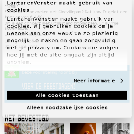
LantarenVenster maakt gebruik van
CINEVILLE
cookies
Filmconcert bezoeken met Cinevillepas? Dat kan. Er geldt een
toeslag van € 4,50.
LantarenVenster maakt gebruik van
Dit is een concert met uitsluitend zitplaatsen. Er is vrije
cookies. Wij gebruiken cookies om je
stoelkeuze.
bezoek aan onze website zo plezierig
westoodlikekings.com
mogelijk te maken en gaan zorgvuldig
Luister op Spotify naar de live-score USA 1982 van We
Stood Like Kings
met je privacy om. Cookies die volgen
hoe jij met de site omgaat zijn altijd
anoniem.
Deze voorstelling hoort bij
Meer informatie
VIER DE FEESTDAGEN!
Alle cookies toestaan
20 DEC 2018 T/M 6 JAN 2019
Alleen noodzakelijke cookies
NET BEVESTIGD