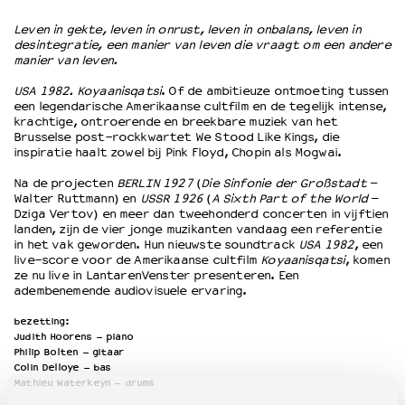
Leven in gekte, leven in onrust, leven in onbalans, leven in
desintegratie, een manier van leven die vraagt om een andere
OVER LANTARENVENSTER
manier van leven.
Wat we doen
USA 1982. Koyaanisqatsi
. Of de ambitieuze ontmoeting tussen
Werken bij
een legendarische Amerikaanse cultfilm en de tegelijk intense,
Wie is wie
krachtige, ontroerende en breekbare muziek van het
Word vriend
Brusselse post-rockkwartet We Stood Like Kings, die
inspiratie haalt zowel bij Pink Floyd, Chopin als Mogwai.
Historie
Partners
Na de projecten
BERLIN 1927
(
Die Sinfonie der Großstadt
–
Walter Ruttmann) en
USSR 1926
(
A Sixth Part of the World
–
Huisregels
Dziga Vertov) en meer dan tweehonderd concerten in vijftien
Privacyverklaring
landen, zijn de vier jonge muzikanten vandaag een referentie
Integriteits- en gedragscode
in het vak geworden. Hun nieuwste soundtrack
USA 1982
, een
live-score voor de Amerikaanse cultfilm
Koyaanisqatsi
, komen
Duurzaamheid
ze nu live in LantarenVenster presenteren. Een
Culturele boycot Israël
adembenemende audiovisuele ervaring.
Ruimte voor artistieke vrijheid – VNPF
bezetting:
Judith Hoorens – piano
Philip Bolten – gitaar
Colin Delloye – bas
Mathieu Waterkeyn – drums