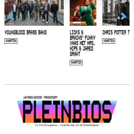
YOUNGBLOOD BRASS BAND
LICKS &
CHRIS POTTER TRI
BRAINS’ FUNKY
KAARTEN
KAARTEN
XMAS MET MRS.
HIPS & JARED
GRANT
KAARTEN