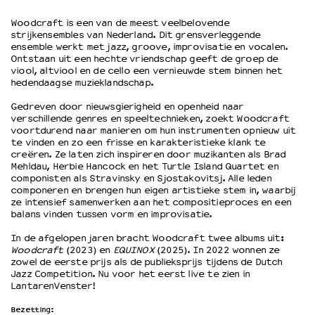
Woodcraft is een van de meest veelbelovende
strijkensembles van Nederland. Dit grensverleggende
OVER LANTARENVENSTER
ensemble werkt met jazz, groove, improvisatie en vocalen.
Wat we doen
Ontstaan uit een hechte vriendschap geeft de groep de
viool, altviool en de cello een vernieuwde stem binnen het
Werken bij
hedendaagse muzieklandschap.
Wie is wie
Word vriend
Gedreven door nieuwsgierigheid en openheid naar
verschillende genres en speeltechnieken, zoekt Woodcraft
Historie
voortdurend naar manieren om hun instrumenten opnieuw uit
Partners
te vinden en zo een frisse en karakteristieke klank te
creëren. Ze laten zich inspireren door muzikanten als Brad
Huisregels
Mehldau, Herbie Hancock en het Turtle Island Quartet en
Privacyverklaring
componisten als Stravinsky en Sjostakovitsj. Alle leden
Integriteits- en gedragscode
componeren en brengen hun eigen artistieke stem in, waarbij
ze intensief samenwerken aan het compositieproces en een
Duurzaamheid
balans vinden tussen vorm en improvisatie.
Culturele boycot Israël
In de afgelopen jaren bracht Woodcraft twee albums uit:
Ruimte voor artistieke vrijheid – VNPF
Woodcraft
(2023) en
EQUINOX
(2025). In 2022 wonnen ze
zowel de eerste prijs als de publieksprijs tijdens de Dutch
Jazz Competition. Nu voor het eerst live te zien in
LantarenVenster!
Bezetting: