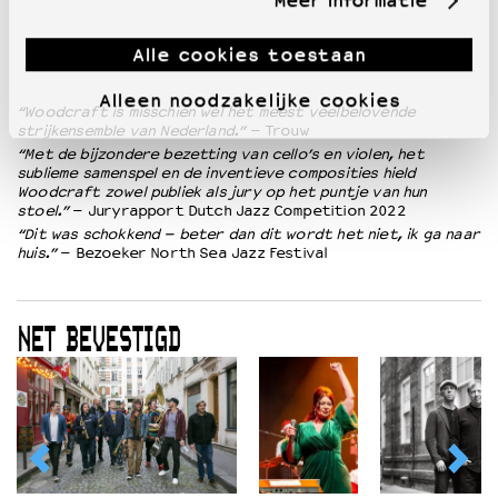
Meer informatie
Alle cookies toestaan
Alleen noodzakelijke cookies
“Woodcraft is misschien wel het meest veelbelovende
strijkensemble van Nederland.”
– Trouw
“Met de bijzondere bezetting van cello’s en violen, het
sublieme samenspel en de inventieve composities hield
Woodcraft zowel publiek als jury op het puntje van hun
stoel.”
– Juryrapport Dutch Jazz Competition 2022
“Dit was schokkend – beter dan dit wordt het niet, ik ga naar
huis.”
– Bezoeker North Sea Jazz Festival
NET BEVESTIGD