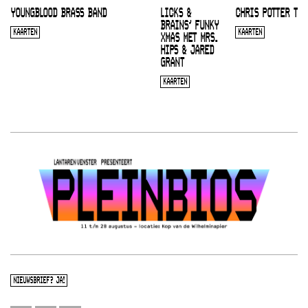
YOUNGBLOOD BRASS BAND
LICKS &
CHRIS POTTER TRI
BRAINS’ FUNKY
KAARTEN
KAARTEN
XMAS MET MRS.
HIPS & JARED
GRANT
KAARTEN
NIEUWSBRIEF? JA!