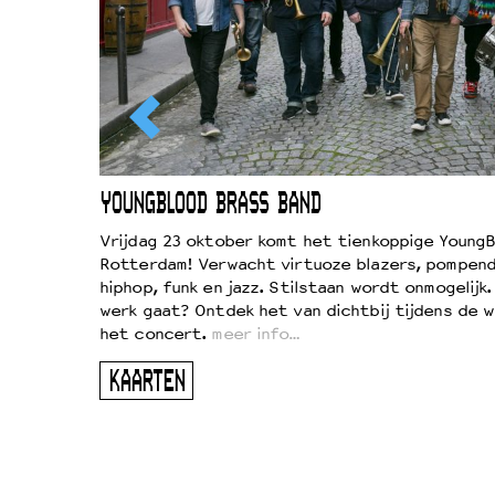
EWOUD
YOUNGBLOOD BRASS BAND
d
Vrijdag 23 oktober komt het tienkoppige YoungB
Rotterdam! Verwacht virtuoze blazers, pompend
!
hiphop, funk en jazz. Stilstaan wordt onmogelijk
vond
werk gaat? Ontdek het van dichtbij tijdens de 
kers
het concert.
meer info…
ugen
KAARTEN