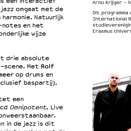
ns een interactief
Arno Krijger - 
 jazz omgaat met de
Dit programma 
 harmonie. Natuurlijk
International 
-notes en het
studieverenigi
Erasmus Univer
nderlijke wijze
t drie absolute
Rolf
z-scene. Met
meer
op drums en
lusief baspartij).
tet een
 cd
Omnipotent
. Live
t onweerstaanbaar.
 in de jazz is dit