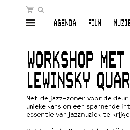
Winkelmandje
Zoek
AGENDA
FILM
MUZI
PLAN JE BEZOEK
Openingstijden & contact
WORKSHOP MET
Bereikbaarheid
Kaartverkoop
LEWINSKY QUAR
EDUCATIE
Met de jazz-zomer voor de deur
unieke kans om een spannende in
Schoolvoorstellingen
essentie van jazzmuziek te krijge
Filmprogramma’s Primair Onderwijs