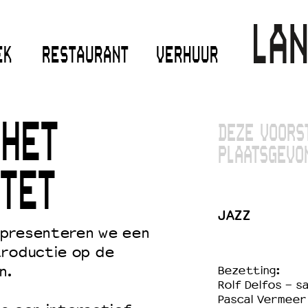
EK
RESTAURANT
VERHUUR
 HET
DEZE VOORS
PLAATSGEVO
TET
JAZZ
 presenteren we een
troductie op de
n.
Bezetting:
Rolf Delfos - 
Pascal Vermeer