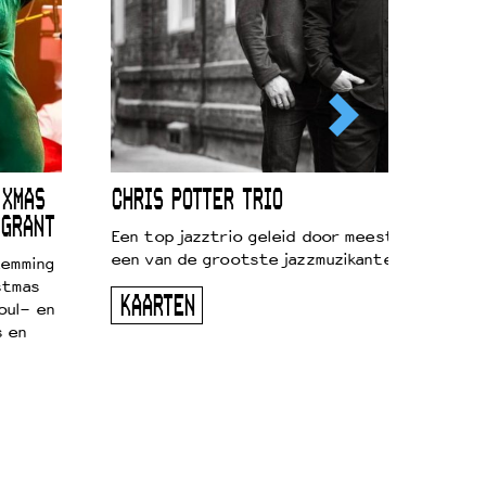
 XMAS
CHRIS POTTER TRIO
 GRANT
Een top jazztrio geleid door meestersaxofonis
een van de grootste jazzmuzikanten van zijn g
temming
stmas
KAARTEN
oul- en
s en