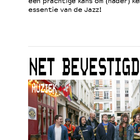
een prachtige kans om (nader) k
Duurzaamheid
essentie van de Jazz!
Culturele boycot Israël
Ruimte voor artistieke vrijheid –
NET BEVESTIGD
MUZIEK