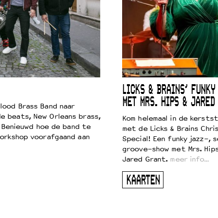
LICKS & BRAINS’ FUNKY
MET MRS. HIPS & JARED
lood Brass Band naar
e beats, New Orleans brass,
Kom helemaal in de kersts
. Benieuwd hoe de band te
met de Licks & Brains Chri
workshop voorafgaand aan
Special! Een funky jazz-, s
groove-show met Mrs. Hip
Jared Grant.
meer info…
KAARTEN