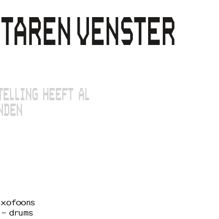
TELLING HEEFT AL
NDEN
saxofoons
 - drums