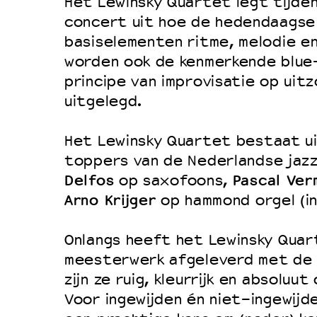
Filmprogramma’s VO/MBO
Het Lewinsky Quartet legt tijde
concert uit hoe de hedendaagse
Speciale educatieprogramma’s
basiselementen ritme, melodie en
worden ook de kenmerkende blue
principe van improvisatie op uitzo
OVER LANTARENVENSTER
uitgelegd.
Wat we doen
Werken bij
Het Lewinsky Quartet bestaat ui
toppers van de Nederlandse jaz
Wie is wie
Delfos
Pascal Ver
op saxofoons,
Word vriend
Arno Krijger
op hammond orgel (inc
Historie
Partners
Onlangs heeft het Lewinsky Quar
meesterwerk afgeleverd met de
Huisregels
zijn ze ruig, kleurrijk en absoluu
Privacyverklaring
Voor ingewijden én niet-ingewijden
Integriteits- en gedragscode