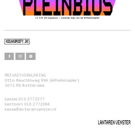
NIEUWSBRIEF? JA!
PRIVACYVERKLARING
Otto Reuchlinweg 996 (Wilhelminapier)
Film
3072 MD Rotterdam
Muziek
kassa:
010 2772277
Familie
kantoor:
010 2772266
kassa@lantarenvenster.nl
Film in English
Rotterdams Open Doek
Queer Cinema