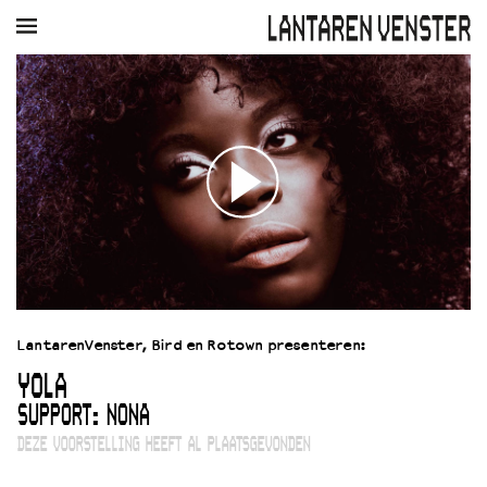
AGENDA
FILM
MUZIEK
RESTAURANT
VERHUUR
Winkelmandje
Zoek
PLAN JE BEZOEK
Openingstijden & contact
Bereikbaarheid
Kaartverkoop
LantarenVenster, Bird en Rotown presenteren:
EDUCATIE
YOLA
Schoolvoorstellingen
Filmprogramma’s Primair Onderwijs
SUPPORT: NONA
Filmprogramma’s VO/MBO
DEZE VOORSTELLING HEEFT AL PLAATSGEVONDEN
Speciale educatieprogramma’s