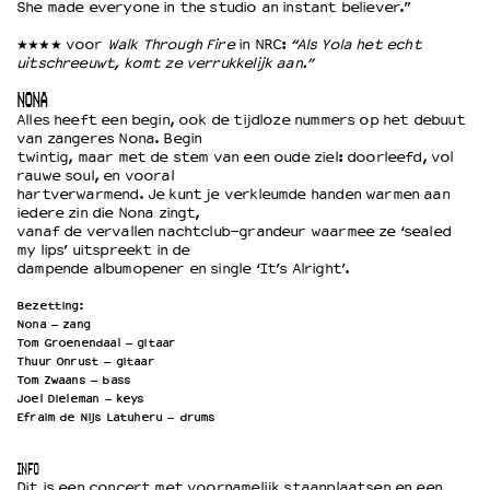
She made everyone in the studio an instant believer.”
★★★★ voor
Walk Through Fire
in NRC:
“Als Yola het echt
uitschreeuwt, komt ze verrukkelijk aan.”
NONA
Alles heeft een begin, ook de tijdloze nummers op het debuut
van zangeres Nona. Begin
twintig, maar met de stem van een oude ziel: doorleefd, vol
rauwe soul, en vooral
hartverwarmend. Je kunt je verkleumde handen warmen aan
iedere zin die Nona zingt,
vanaf de vervallen nachtclub-grandeur waarmee ze ‘sealed
my lips’ uitspreekt in de
dampende albumopener en single ‘It’s Alright’.
Bezetting:
Nona – zang
Tom Groenendaal – gitaar
Thuur Onrust – gitaar
Tom Zwaans – bass
Joel Dieleman – keys
Efraim de Nijs Latuheru – drums
INFO
Dit is een concert met voornamelijk staanplaatsen en een