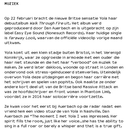
MUZIEK
OVER LANTARENVENSTER
Op 22 februari bracht de nieuwe Britse sensatie Yola haar
Wat we doen
debuutalbum
Walk Through Fire
uit. Het album werd
geproduceerd door Dan Auerbach en is uitgebracht op zijn
Werken bij
label Easy Eye Sound (Nonesuch Records). Haar huidige single
Wie is wie
is
Faraway Look
, waarvan de officiële videoclip vorige maand
uitkwam.
Word vriend
Historie
Yola komt uit een klein stadje buiten Bristol, in het Verenigd
Partners
Koninkrijk, waar ze opgroeide in armoede met een ouder die
haar niet steunde en die het haar “verbood” om muziek te
Huisregels
maken. Ze werd later dakloos, woonde op straat in Londen en
Privacyverklaring
ondervond ook stress-geïnduceerd stemverlies. Uiteindelijk
overwon Yola deze uitdagingen en begon haar carrière met
Integriteits- en gedragscode
het schrijven en spelen van pophits. Ook maakte ze onder
Duurzaamheid
andere kort deel uit van de Britse band Massive Attack en
Culturele boycot Israël
was ze hoofdschrijver en front woman in Phantom Limb,
voordat ze in 2016 haar solocarrière voortzette.
Ruimte voor artistieke vrijheid – VNPF
Ze kwam voor het eerst bij Auerbach op de radar nadat een
vriend hem een video stuurde van Yola in Nashville. Dan
Auerbach zei “The moment I met Yola I was impressed. Her
spirit fills the room, just like her voice…she has the ability to
sing in a full roar or barely a whisper and that is a true gift.