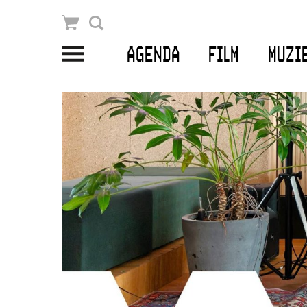
Winkelmandje
Zoek
AGENDA
FILM
MUZI
PLAN JE BEZOEK
Openingstijden & contact
Bereikbaarheid
Kaartverkoop
EDUCATIE
Schoolvoorstellingen
Filmprogramma’s Primair Onderwijs