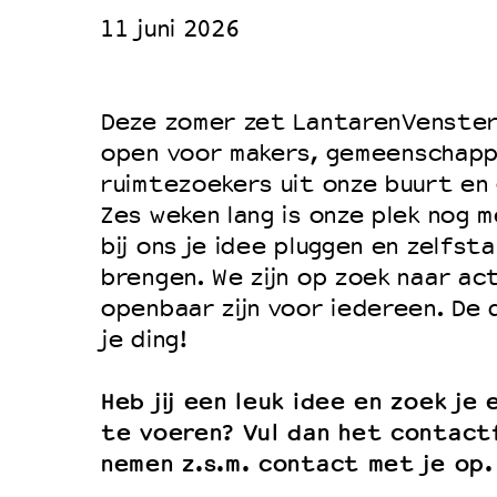
11 juni 2026
Duurzaamheid
Culturele boycot Israël
Ruimte voor artistieke vrijheid –
Deze zomer zet LantarenVenster
open voor makers, gemeenschapp
ruimtezoekers uit onze buurt en
Zes weken lang is onze plek nog m
bij ons je idee pluggen en zelfsta
brengen. We zijn op zoek naar act
openbaar zijn voor iedereen. De
je ding!
Heb jij een leuk idee en zoek je 
te voeren? Vul dan het contactf
nemen z.s.m. contact met je op.