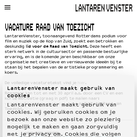
AGENDA
FILM
MUZIEK
RESTAURANT
VERHUUR
VACATURE RAAD VAN TOEZICHT
LantarenVenster, toonaangevend Rotterdams podium voor
Winkelmandje
Zoek
film en muziek op de Kop van Zuid, zoekt een betrokken en
deskundig
lid voor de Raad van Toezicht
. Deze heeft een
sterk netwerk in de cultuursector en passende bestuurlijke
PLAN JE BEZOEK
ervaring, en is de komende jaren beschikbaar om onze
organisatie met creatieve en vernieuwende ideeën bij te
Openingstijden & contact
staan bij het bepalen van de artistieke programmering en
Bereikbaarheid
koers.
Kaartverkoop
De volledige vacaturetekst vind je
hier
.
LantarenVenster maakt gebruik van
Reageren kan tot en met 30 april a.s. door een CV en een
cookies
korte motivatie (graag in pdf) te mailen naar:
EDUCATIE
vacature@lantarenvenster.nl
, o.v.v. sollicitatie Raad van
LantarenVenster maakt gebruik van
Schoolvoorstellingen
Toezicht.
cookies. Wij gebruiken cookies om je
Filmprogramma’s Primair Onderwijs
bezoek aan onze website zo plezierig
Filmprogramma’s VO/MBO
mogelijk te maken en gaan zorgvuldig
Speciale educatieprogramma’s
met je privacy om. Cookies die volgen