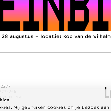
72277
2772266
nvenster.nl
kies
ies. Wij gebruiken cookies om je bezoek aan