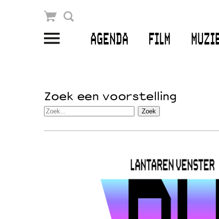
Winkelmandje
Zoek
AGENDA
FILM
MUZI
PLAN JE BEZOEK
Openingstijden & contact
Zoek een voorstelling
Bereikbaarheid
Kaartverkoop
EDUCATIE
Schoolvoorstellingen
Filmprogramma’s Primair Onderwijs