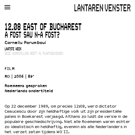
AGENDA
FILM
MUZIEK
RESTAURANT
VERHUUR
12.08 EAST OF BUCHAREST
A FOST SAU N-A FOST?
Winkelmandje
Zoek
Corneliu Porumboui
LAATSTE WEEK
PLAN JE BEZOEK
DEZE VOORSTELLING HEEFT AL PLAATSGEVONDEN
Openingstijden & contact
Bereikbaarheid
FILM
Kaartverkoop
RO
2006
89’
Roemeens gesproken
Nederlands ondertiteld
EDUCATIE
Schoolvoorstellingen
Op 22 december 1989, om precies 12:08, werd dictator
Ceaucescu door zijn heldhaftige volk uit zijn presidentiële
Filmprogramma’s Primair Onderwijs
paleis in Boekarest verjaagd. Althans zo luidt de versie in de
Filmprogramma’s VO/MBO
populaire geschiedschrijving. Niet alle Roemenen waren echter
zo idealistisch en heldhaftig, evenmin als alle Nederlanders in
Speciale educatieprogramma’s
het verzet zaten tijdens WO II.