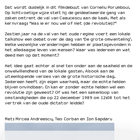
Dat wordt duidelijk in dit filmdebuut van Corneliu Porumboui.
Op lichtvoetige wijze stelt hij de geïdealiseerde gang van
OVER LANTARENVENSTER
zaken omtrent de val van Ceaucescu aan de kaak. Met als
kernvraag: “Was ie er nou wel of niet (de revolutie)?”
Wat we doen
Werken bij
Zestien jaar na de val van het oude regime voert een lokale
Wie is wie
talkshow een debat over de dag van ‘De grote omwenteling’.
Welke wezenlijke veranderingen hebben er plaatsgevonden in
Word vriend
het alledaagse leven van mensen? Waar was iedereen en wat
Historie
deed men op dat moment?
Partners
Het idee gaat echter al snel ten onder aan de saaiheid en de
Huisregels
onwelwillendheid van de lokale gasten. Alsook aan de
uiteenlopende versies van de grote historische dag.
Privacyverklaring
Iedereen heeft zijn eigen waarheid, maar de echte helden
Integriteits- en gedragscode
blijven onvindbaar. En kan er zonder echte helden wel een
Duurzaamheid
revolutie zijn geweest? Of was het een samenloop van
omstandigheden die op 22 december 1989 om 12:08 tot het
Culturele boycot Israël
vertrek van de oude dictator leidde?
Ruimte voor artistieke vrijheid – VNPF
Met: Mircea Andreescu, Teo Corban en Ion Sapdaru