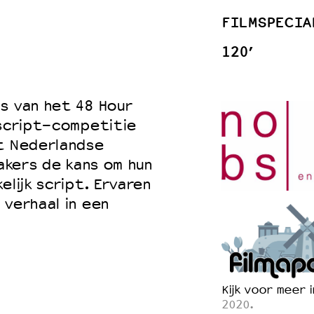
FILMSPECIA
120’
 VNPF
s van het 48 Hour
 script-competitie
et Nederlandse
makers de kans om hun
elijk script. Ervaren
 verhaal in een
Kijk voor meer 
2020.