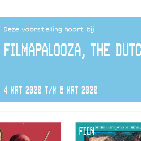
Deze voorstelling hoort bij
FILMAPALOOZA, THE DUTC
4 MRT 2020 T/M 6 MRT 2020
FILM