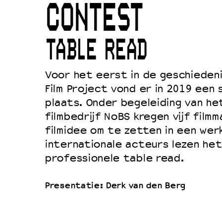
CONTEST
Duurzaamheid
Culturele boycot Israël
TABLE READ
Ruimte voor artistieke vrijheid –
Voor het eerst in de geschiedeni
Film Project vond er in 2019 een
plaats. Onder begeleiding van h
filmbedrijf NoBS kregen vijf film
filmidee om te zetten in een werk
internationale acteurs lezen het
professionele table read.
Presentatie: Derk van den Berg