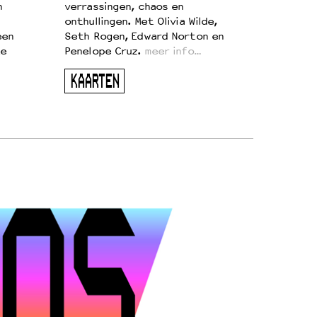
n
verrassingen, chaos en
onthullingen. Met Olivia Wilde,
een
Seth Rogen, Edward Norton en
te
Penelope Cruz.
meer info…
KAARTEN