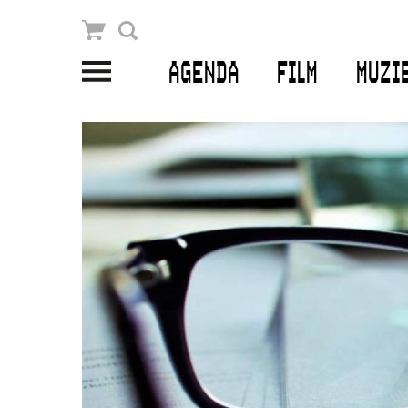
Winkelmandje
Zoek
AGENDA
FILM
MUZI
PLAN JE BEZOEK
Openingstijden & contact
Bereikbaarheid
Kaartverkoop
EDUCATIE
Schoolvoorstellingen
Filmprogramma’s Primair Onderwijs