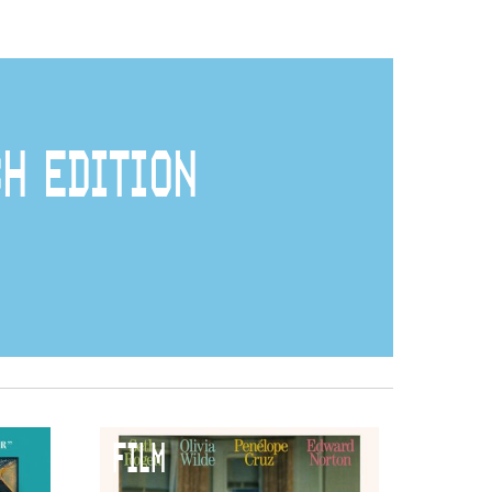
H EDITION
FILM