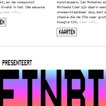
eit, en de componist
kunstenaars. Ian McKellen e
 Vivaldi in het 18e eeuwse
Michaela Coel zijn daarin een
.
meer info…
onweerstaanbaar duo, met 
chemie die de film naar gro
EN
hoogte tilt.
meer info…
KAARTEN