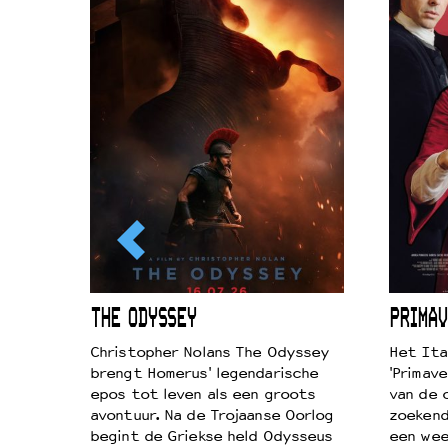
ICL
THE ODYSSEY
PRIMAV
k je de
Christopher Nolans The Odyssey
Het Ita
aires
brengt Homerus' legendarische
'Primave
on
epos tot leven als een groots
van de 
…
avontuur. Na de Trojaanse Oorlog
zoekende
begint de Griekse held Odysseus
een wee