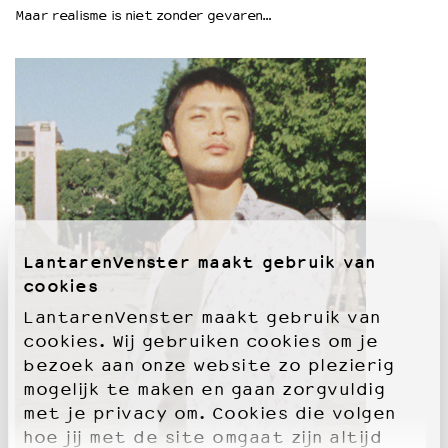
Maar realisme is niet zonder gevaren…
OVER LANTARENVENSTER
Wat we doen
Werken bij
Wie is wie
Word vriend
Historie
Partners
Huisregels
Privacyverklaring
LantarenVenster maakt gebruik van
Integriteits- en gedragscode
cookies
Duurzaamheid
LantarenVenster maakt gebruik van
Culturele boycot Israël
cookies. Wij gebruiken cookies om je
Ruimte voor artistieke vrijheid – VNPF
bezoek aan onze website zo plezierig
mogelijk te maken en gaan zorgvuldig
met je privacy om. Cookies die volgen
hoe jij met de site omgaat zijn altijd