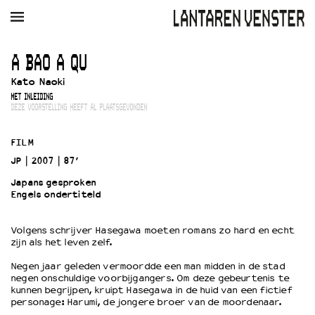
AGENDA
FILM
MUZIEK
RESTAURANT
VERHUUR
A BAO A QU
Kato Naoki
Winkelmandje
Zoek
MET INLEIDING
DEZE VOORSTELLING HEEFT AL PLAATSGEVONDEN
PLAN JE BEZOEK
Openingstijden & contact
FILM
Bereikbaarheid
JP
2007
87’
Kaartverkoop
Japans gesproken
Engels ondertiteld
EDUCATIE
Volgens schrijver Hasegawa moeten romans zo hard en echt
zijn als het leven zelf.
Schoolvoorstellingen
Filmprogramma’s Primair Onderwijs
Negen jaar geleden vermoordde een man midden in de stad
negen onschuldige voorbijgangers. Om deze gebeurtenis te
Filmprogramma’s VO/MBO
kunnen begrijpen, kruipt Hasegawa in de huid van een fictief
Speciale educatieprogramma’s
personage: Harumi, de jongere broer van de moordenaar.