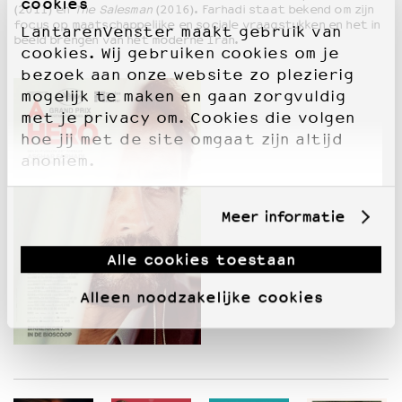
cookies
(2011) en
The Salesman
(2016). Farhadi staat bekend om zijn
focus op maatschappelijke en sociale vraagstukken en het in
LantarenVenster maakt gebruik van
beeld brengen van het moderne Iran.
cookies. Wij gebruiken cookies om je
bezoek aan onze website zo plezierig
mogelijk te maken en gaan zorgvuldig
met je privacy om. Cookies die volgen
hoe jij met de site omgaat zijn altijd
anoniem.
Meer informatie
Alle cookies toestaan
Alleen noodzakelijke cookies