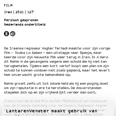
FILM
Iran
2021
127’
OVER LANTARENVENSTER
Wat we doen
Perzisch gesproken
Nederlands ondertiteld
Werken bij
Wie is wie
Word vriend
Historie
De Iraanse regisseur Asghar Farhadi maakte voor zijn vorige
Partners
film –
Todos Lo Saben
– een uitstapje naar Spanje, maar
keerde voor zijn nieuwste film
weer terug in Iran. In
A Hero
Huisregels
zit Rahim in de gevangenis wegens een schuld die hij niet kan
Privacyverklaring
terugbetalen. Tijdens een kort verlof loopt een plan om zijn
Integriteits- en gedragscode
schuld te kunnen voldoen niet zoals gepland, maar het levert
hem onverwacht grote bekendheid op.
Duurzaamheid
Culturele boycot Israël
Rahim groeit zelfs uit tot lokale held als hij een poging doet
om zijn reputatie in ere te herstellen. De misverstanden
Ruimte voor artistieke vrijheid – VNPF
stapelen zich op en zijn vrijheid lijkt verder dan ooit.
A Hero
won de Grand Prix op het Filmfestival van Cannes en
was de Iraanse inzending voor de Oscars. Regisseur Asghar
Farhadi is een tweevoudig Oscar-winnaar: hij won de Oscar
LantarenVenster maakt gebruik van
voor Beste Buitenlandse Film tweemaal met
A Separation