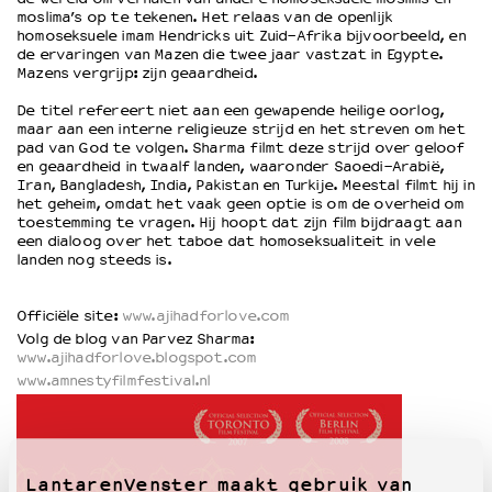
moslima’s op te tekenen. Het relaas van de openlijk
homoseksuele imam Hendricks uit Zuid-Afrika bijvoorbeeld, en
de ervaringen van Mazen die twee jaar vastzat in Egypte.
OVER LANTARENVENSTER
Mazens vergrijp: zijn geaardheid.
Wat we doen
De titel refereert niet aan een gewapende heilige oorlog,
Werken bij
maar aan een interne religieuze strijd en het streven om het
Wie is wie
pad van God te volgen. Sharma filmt deze strijd over geloof
Word vriend
en geaardheid in twaalf landen, waaronder Saoedi-Arabië,
Iran, Bangladesh, India, Pakistan en Turkije. Meestal filmt hij in
Historie
het geheim, omdat het vaak geen optie is om de overheid om
Partners
toestemming te vragen. Hij hoopt dat zijn film bijdraagt aan
een dialoog over het taboe dat homoseksualiteit in vele
Huisregels
landen nog steeds is.
Privacyverklaring
Integriteits- en gedragscode
Officiële site:
www.ajihadforlove.com
Duurzaamheid
Volg de blog van Parvez Sharma:
Culturele boycot Israël
www.ajihadforlove.blogspot.com
Ruimte voor artistieke vrijheid – VNPF
www.amnestyfilmfestival.nl
LantarenVenster maakt gebruik van