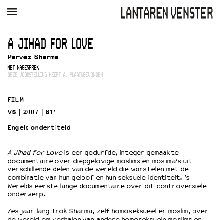
AGENDA
FILM
MUZIEK
RESTAURANT
VERHUUR
A JIHAD FOR LOVE
Parvez Sharma
Winkelmandje
Zoek
MET NAGESPREK
DEZE VOORSTELLING HEEFT AL PLAATSGEVONDEN
PLAN JE BEZOEK
Openingstijden & contact
FILM
Bereikbaarheid
VS
2007
81’
Kaartverkoop
Engels ondertiteld
A Jihad for Love
is een gedurfde, integer gemaakte
EDUCATIE
documentaire over diepgelovige moslims en moslima’s uit
verschillende delen van de wereld die worstelen met de
Schoolvoorstellingen
combinatie van hun geloof en hun seksuele identiteit. ’s
Filmprogramma’s Primair Onderwijs
Werelds eerste lange documentaire over dit controversiële
onderwerp.
Filmprogramma’s VO/MBO
Speciale educatieprogramma’s
Zes jaar lang trok Sharma, zelf homoseksueel en moslim, over
de wereld om verhalen van andere homoseksuele moslims en