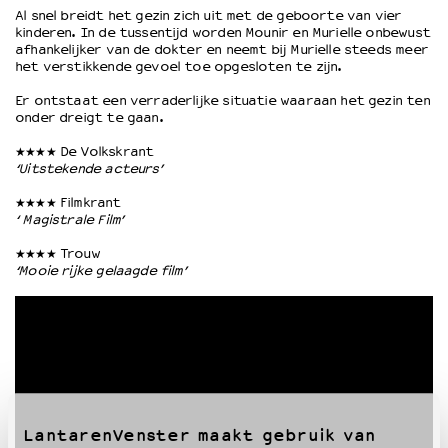
Al snel breidt het gezin zich uit met de geboorte van vier
kinderen. In de tussentijd worden Mounir en Murielle onbewust
afhankelijker van de dokter en neemt bij Murielle steeds meer
OVER LANTARENVENSTER
het verstikkende gevoel toe opgesloten te zijn.
Wat we doen
Er ontstaat een verraderlijke situatie waaraan het gezin ten
Werken bij
onder dreigt te gaan.
Wie is wie
Word vriend
★★★★ De Volkskrant
‘Uitstekende acteurs’
Historie
Partners
★★★★ Filmkrant
‘ Magistrale Film’
Huisregels
Privacyverklaring
★★★★ Trouw
Integriteits- en gedragscode
‘Mooie rijke gelaagde film’
Duurzaamheid
Culturele boycot Israël
Ruimte voor artistieke vrijheid – VNPF
LantarenVenster maakt gebruik van