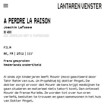
AGENDA
FILM
MUZIEK
RESTAURANT
VERHUUR
À PERDRE LA RAISON
Joachim Lafosse
Winkelmandje
Zoek
3E WEEK
DEZE VOORSTELLING HEEFT AL PLAATSGEVONDEN
PLAN JE BEZOEK
Openingstijden & contact
FILM
Bereikbaarheid
BE, FR
2012
111’
Kaartverkoop
Frans gesproken
Nederlands ondertiteld
EDUCATIE
Al sinds zijn kinderjaren leeft Mounir (mooi geacteerd door
Tahir Rahim van o.m.
Un Prophète
) bij dokter Pinget. De
Schoolvoorstellingen
dokter zorgt ervoor dat Mounir de kans krijgt medicijnen te
Filmprogramma’s Primair Onderwijs
gaan studeren en materieel niets tekort komt. Dan ontmoet
Mounir de Franse Murielle. Ze worden tot over hun oren
Filmprogramma’s VO/MBO
verliefd, besluiten te trouwen en gaan samenwonen in het huis
Speciale educatieprogramma’s
van Dokter Pinget.