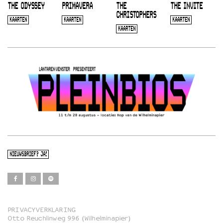
THE ODYSSEY
PRIMAVERA
THE
THE INVITE
CHRISTOPHERS
KAARTEN
KAARTEN
KAARTEN
KAARTEN
NIEUWSBRIEF? JA!
PRIVACYVERKLARING
Otto Reuchlinweg 996 (Wilhelminapier)
Film