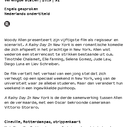
Verenigde Staten
2019
92’
Engels gesproken
Nederlands ondertiteld
OVER LANTARENVENSTER
Wat we doen
Werken bij
Wie is wie
Woody Allen presenteert zijn vijftigste film als regisseur en
Word vriend
scenarist.
A Rainy Day In New York
is een romantische komedie
Historie
die zich afspeelt in het prachtige in New York. Allen wist
wederom een sterrencast te strikken bestaande uit o.a.
Partners
Timothée Chalamet, Elle Fanning, Selena Gomez, Jude Law,
Huisregels
Diego Luna en Liev Schreiber.
Privacyverklaring
De film vertelt het verhaal van een jong stel dat zich
Integriteits- en gedragscode
verheugt op een speciaal weekend in New York, weg van de
Duurzaamheid
universiteit waar ze allebei studeren. Maar dan verandert hun
weekend in een ingewikkelde puinhoop.
Culturele boycot Israël
Ruimte voor artistieke vrijheid – VNPF
A Rainy Day In New York
is de derde samenwerking tussen Allen
en de vermaarde, met een Oscar bekroonde cameraman
Vittorio Storaro.
Cineville, Rotterdampas, strippenkaart