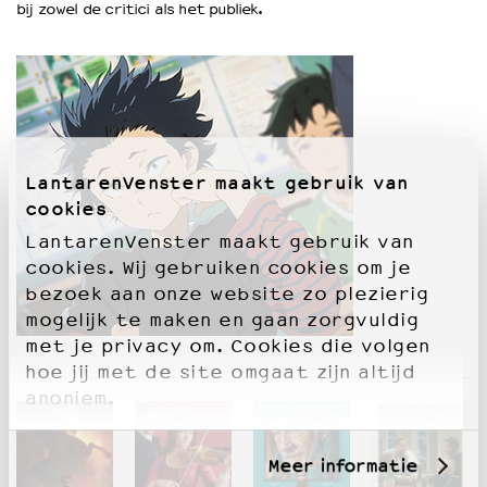
bij zowel de critici als het publiek.
OVER LANTARENVENSTER
Wat we doen
Werken bij
Wie is wie
Word vriend
LantarenVenster maakt gebruik van
Historie
cookies
Partners
Huisregels
LantarenVenster maakt gebruik van
Privacyverklaring
cookies. Wij gebruiken cookies om je
Integriteits- en gedragscode
bezoek aan onze website zo plezierig
Duurzaamheid
mogelijk te maken en gaan zorgvuldig
Culturele boycot Israël
met je privacy om. Cookies die volgen
Ruimte voor artistieke vrijheid – VNPF
hoe jij met de site omgaat zijn altijd
anoniem.
Meer informatie