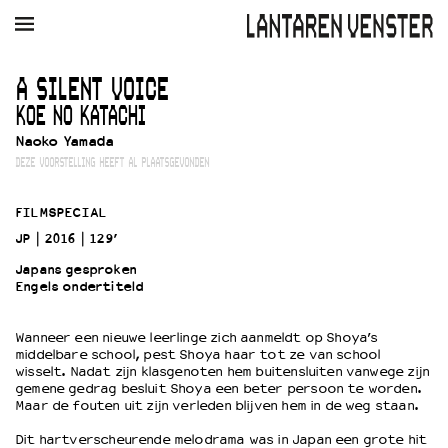
AGENDA
FILM
MUZIEK
RESTAURANT
VERHUUR
A SILENT VOICE
KOE NO KATACHI
Winkelmandje
Zoek
Naoko Yamada
DEZE VOORSTELLING HEEFT AL PLAATSGEVONDEN
PLAN JE BEZOEK
Openingstijden & contact
FILMSPECIAL
Bereikbaarheid
JP
2016
129’
Kaartverkoop
Japans gesproken
Engels ondertiteld
EDUCATIE
Wanneer een nieuwe leerlinge zich aanmeldt op Shoya’s
Schoolvoorstellingen
middelbare school, pest Shoya haar tot ze van school
wisselt. Nadat zijn klasgenoten hem buitensluiten vanwege zijn
Filmprogramma’s Primair Onderwijs
gemene gedrag besluit Shoya een beter persoon te worden.
Filmprogramma’s VO/MBO
Maar de fouten uit zijn verleden blijven hem in de weg staan.
Speciale educatieprogramma’s
Dit hartverscheurende melodrama was in Japan een grote hit