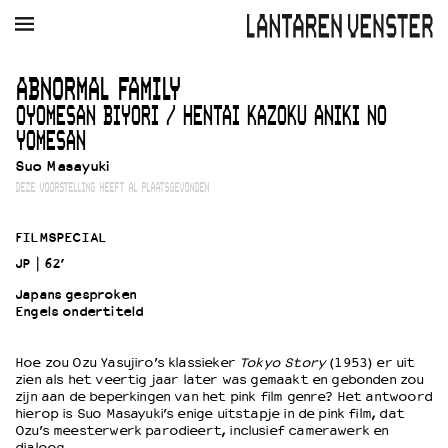
AGENDA
FILM
MUZIEK
RESTAURANT
VERHUUR
ABNORMAL FAMILY
OYOMESAN BIYORI / HENTAI KAZOKU ANIKI NO
Winkelmandje
Zoek
YOMESAN
Suo Masayuki
PLAN JE BEZOEK
DEZE VOORSTELLING HEEFT AL PLAATSGEVONDEN
Openingstijden & contact
Bereikbaarheid
FILMSPECIAL
Kaartverkoop
JP
62’
Japans gesproken
Engels ondertiteld
EDUCATIE
Schoolvoorstellingen
Hoe zou Ozu Yasujiro’s klassieker
Tokyo Story
(1953) er uit
Filmprogramma’s Primair Onderwijs
zien als het veertig jaar later was gemaakt en gebonden zou
zijn aan de beperkingen van het pink film genre? Het antwoord
Filmprogramma’s VO/MBO
hierop is Suo Masayuki’s enige uitstapje in de pink film, dat
Speciale educatieprogramma’s
Ozu’s meesterwerk parodieert, inclusief camerawerk en
dialoog.