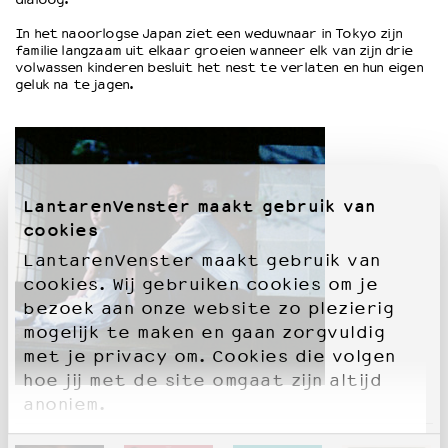
In het naoorlogse Japan ziet een weduwnaar in Tokyo zijn
familie langzaam uit elkaar groeien wanneer elk van zijn drie
OVER LANTARENVENSTER
volwassen kinderen besluit het nest te verlaten en hun eigen
Wat we doen
geluk na te jagen.
Werken bij
Wie is wie
Word vriend
Historie
Partners
LantarenVenster maakt gebruik van
Huisregels
cookies
Privacyverklaring
LantarenVenster maakt gebruik van
Integriteits- en gedragscode
cookies. Wij gebruiken cookies om je
Duurzaamheid
bezoek aan onze website zo plezierig
Culturele boycot Israël
mogelijk te maken en gaan zorgvuldig
Ruimte voor artistieke vrijheid – VNPF
met je privacy om. Cookies die volgen
hoe jij met de site omgaat zijn altijd
anoniem.