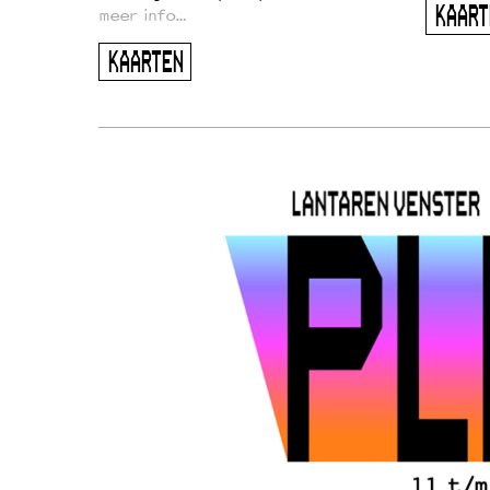
KAART
meer info…
KAARTEN