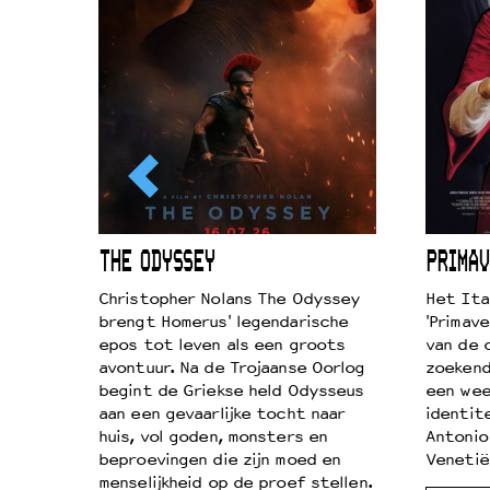
ICL
THE ODYSSEY
PRIMAV
k je de
Christopher Nolans The Odyssey
Het Ita
aires
brengt Homerus' legendarische
'Primave
on
epos tot leven als een groots
van de 
…
avontuur. Na de Trojaanse Oorlog
zoekende
begint de Griekse held Odysseus
een wee
aan een gevaarlijke tocht naar
identit
huis, vol goden, monsters en
Antonio
beproevingen die zijn moed en
Venetië
menselijkheid op de proef stellen.