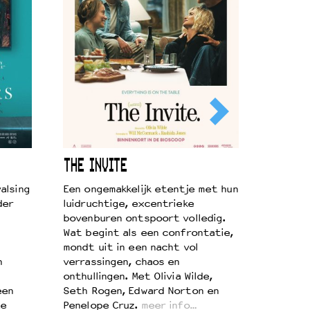
THE INVITE
alsing
Een ongemakkelijk etentje met hun
der
luidruchtige, excentrieke
bovenburen ontspoort volledig.
Wat begint als een confrontatie,
mondt uit in een nacht vol
n
verrassingen, chaos en
onthullingen. Met Olivia Wilde,
een
Seth Rogen, Edward Norton en
te
Penelope Cruz.
meer info…