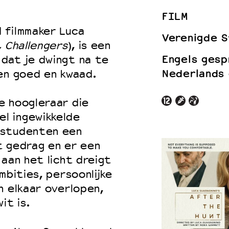
FILM
 filmmaker Luca
Verenigde S
, Challengers
), is een
 VNPF
Engels gesp
dat je dwingt na te
Nederlands 
en goed en kwaad.
e hoogleraar die
l ingewikkelde
pstudenten een
t gedrag en er een
 aan het licht dreigt
mbities, persoonlijke
n elkaar overlopen,
it is.