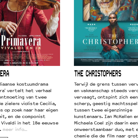
ERA
THE CHRISTOPHERS
liaanse kostuumdrama
Terwijl de grens tussen verv
ra' vertelt het verhaal
en vakmanschap steeds ver
ontmoeting van twee
vervaagt, ontspint zich een
 zielen: violiste Cecilia,
scherp, geestig machtsspel
s op zoek naar haar eigen
tussen twee eigenzinnige
eit, en de componist
kunstenaars. Ian McKellen e
 Vivaldi in het 18e eeuwse
Michaela Coel zijn daarin een
.
meer info…
onweerstaanbaar duo, met 
chemie die de film naar gro