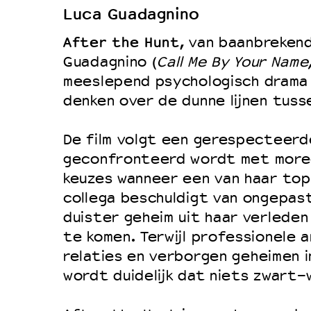
Luca Guadagnino
Duurzaamheid
After the Hunt
, van baanbrekend
Culturele boycot Israël
Guadagnino (
Call Me By Your Name
Ruimte voor artistieke vrijheid –
meeslepend psychologisch drama 
denken over de dunne lijnen tuss
De film volgt een gerespecteerd
geconfronteerd wordt met moree
keuzes wanneer een van haar to
collega beschuldigt van ongepas
duister geheim uit haar verleden
te komen. Terwijl professionele a
relaties en verborgen geheimen i
wordt duidelijk dat niets zwart-w