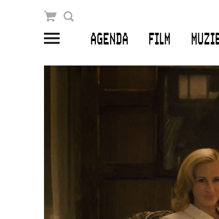
Winkelmandje
Zoek
AGENDA
FILM
MUZI
PLAN JE BEZOEK
Openingstijden & contact
Bereikbaarheid
Kaartverkoop
EDUCATIE
Schoolvoorstellingen
Filmprogramma’s Primair Onderwijs