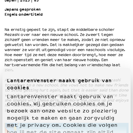
Japan
2023
83’
Japans gesproken
Engels ondertiteld
OVER LANTARENVENSTER
Wat we doen
Na ernstig gepest te zijn, stapt de middelbare scholier
Werken bij
Mezashi over naar een nieuwe school. Ze zweert tegen
Wie is wie
zichzelf geen vrienden meer te maken, zodat ze niet opnieuw
Word vriend
gekwetst kan worden. Dat is makkelijker gezegd dan gedaan
wanneer ze wordt uitgenodigd voor een naschools visclubje.
Historie
Hoe meer tijd ze met deze meiden doorbrengt, hoe meer ze
Partners
zich openstelt en geniet van haar nieuwe hobby. Een
hartverwarmende film die het belang van vriendschap laat
Huisregels
zien.
Privacyverklaring
LantarenVenster maakt gebruik van
Integriteits- en gedragscode
After being severely bullied, high school teenager Mezashi
transfers to a new school. She vows not to make new friends
cookies
Duurzaamheid
to avoid getting hurt again, but that is easier said than done
Culturele boycot Israël
when she gets invited to an all girl fishing club. The more time
LantarenVenster maakt gebruik van
she spends with these girls, the more she opens up and enjoys
Ruimte voor artistieke vrijheid – VNPF
cookies. Wij gebruiken cookies om je
her new hobby. A heartwarming film that shows the
importance of friendship.
bezoek aan onze website zo plezierig
mogelijk te maken en gaan zorgvuldig
met je privacy om. Cookies die volgen
Deze voorstelling hoort bij
hoe jij met de site omgaat zijn altijd