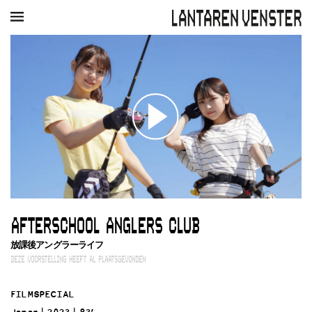
AGENDA
FILM
MUZIEK
RESTAURANT
VERHUUR
Winkelmandje
Zoek
PLAN JE BEZOEK
Openingstijden & contact
Bereikbaarheid
Kaartverkoop
AFTERSCHOOL ANGLERS CLUB
EDUCATIE
放課後アングラーライフ
Schoolvoorstellingen
DEZE VOORSTELLING HEEFT AL PLAATSGEVONDEN
Filmprogramma’s Primair Onderwijs
Filmprogramma’s VO/MBO
FILMSPECIAL
Speciale educatieprogramma’s