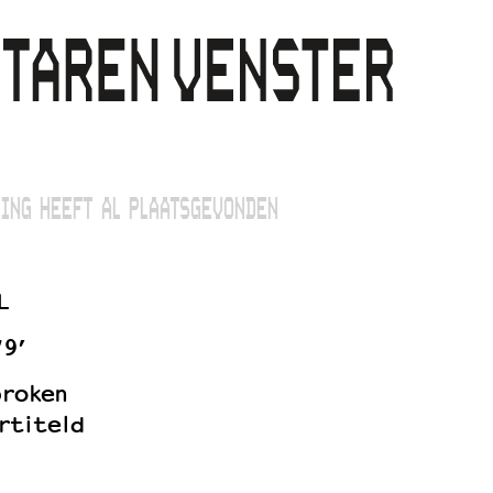
ING HEEFT AL PLAATSGEVONDEN
L
79’
proken
rtiteld