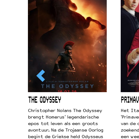
Duurzaamheid
Culturele boycot Israël
Ruimte voor artistieke vrijheid –
ICL
THE ODYSSEY
PRIMAV
k je de
Christopher Nolans The Odyssey
Het Ita
aires
brengt Homerus' legendarische
'Primave
on
epos tot leven als een groots
van de 
…
avontuur. Na de Trojaanse Oorlog
zoekende
begint de Griekse held Odysseus
een wee