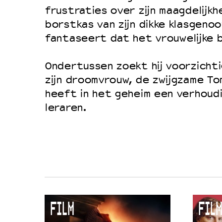
Filmprogramma’s VO/MBO
frustraties over zijn maagdelijkh
Speciale educatieprogramma’s
borstkas van zijn dikke klasgenoo
fantaseert dat het vrouwelijke b
OVER LANTARENVENSTER
Ondertussen zoekt hij voorzicht
Wat we doen
zijn droomvrouw, de zwijgzame T
heeft in het geheim een verhoud
Werken bij
leraren.
Wie is wie
Word vriend
Historie
Partners
Huisregels
Privacyverklaring
FILM
FILM
Integriteits- en gedragscode