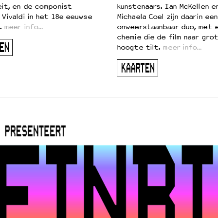
eit, en de componist
kunstenaars. Ian McKellen e
 Vivaldi in het 18e eeuwse
Michaela Coel zijn daarin een
.
meer info…
onweerstaanbaar duo, met 
chemie die de film naar gro
EN
hoogte tilt.
meer info…
KAARTEN