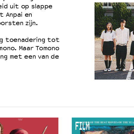
eid uit op slappe
t Anpai en
orsten zijn.
ig toenadering tot
omono. Maar Tomono
ing met een van de
FILM