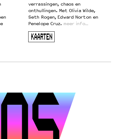
n
verrassingen, chaos en
onthullingen. Met Olivia Wilde,
een
Seth Rogen, Edward Norton en
te
Penelope Cruz.
meer info…
KAARTEN