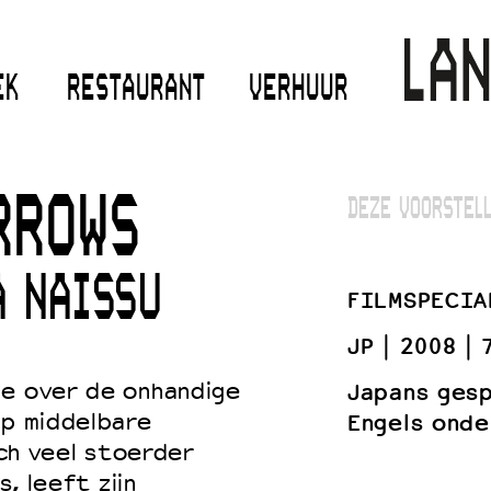
EK
RESTAURANT
VERHUUR
RROWS
DEZE VOORSTELL
A NAISSU
FILMSPECIA
JP
2008
ie over de onhandige
Japans ges
ep middelbare
Engels onde
ich veel stoerder
s, leeft zijn