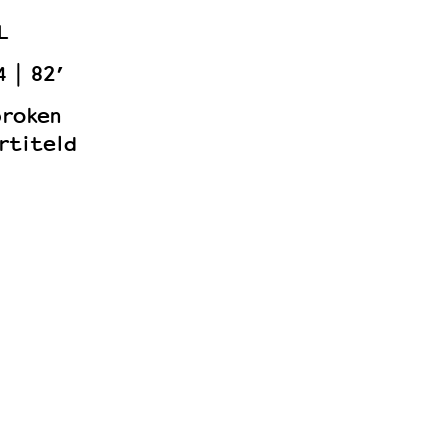
L
4
82’
proken
rtiteld