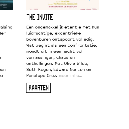
THE INVITE
alsing
Een ongemakkelijk etentje met hun
der
luidruchtige, excentrieke
bovenburen ontspoort volledig.
Wat begint als een confrontatie,
mondt uit in een nacht vol
n
verrassingen, chaos en
onthullingen. Met Olivia Wilde,
een
Seth Rogen, Edward Norton en
te
Penelope Cruz.
meer info…
KAARTEN