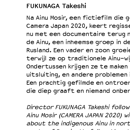
FUKUNAGA Takeshi
Duurzaamheid
Na Ainu Mosir, een fictiefilm die
Culturele boycot Israël
Camera Japan 2020, keert regiss
Ruimte voor artistieke vrijheid –
nu met een documentaire terug n
de Ainu, een inheemse groep in d
Rusland. Een vader en zoon groei
terwijl ze op traditionele Ainu-wi
Ondertussen krijgen ze te maken 
uitsluiting, en andere problemen
Een prachtig gefilmde en ontroe
die diep graaft en niemand onber
Director FUKUNAGA Takeshi follows
Ainu Mosir (CAMERA JAPAN 2020) 
about the indigenous Ainu in nor