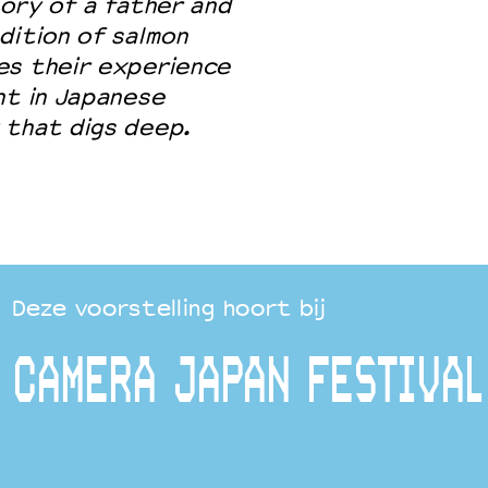
tory of a father and
dition of salmon
es their experience
nt in Japanese
 that digs deep.
Deze voorstelling hoort bij
CAMERA JAPAN FESTIVAL