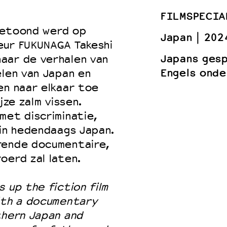
FILMSPECIA
 getoond werd op
Japan
202
eur FUKUNAGA Takeshi
 VNPF
Japans ges
aar de verhalen van
Engels onde
elen van Japan en
en naar elkaar toe
jze zalm vissen.
met discriminatie,
 in hedendaags Japan.
rende documentaire,
oerd zal laten.
 up the fiction film
with a documentary
thern Japan and