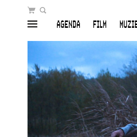
Winkelmandje
Zoek
AGENDA
FILM
MUZI
PLAN JE BEZOEK
Openingstijden & contact
Bereikbaarheid
Kaartverkoop
EDUCATIE
Schoolvoorstellingen
Filmprogramma’s Primair Onderwijs