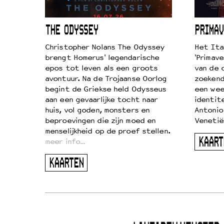
ICL
THE ODYSSEY
PRIMAV
k je de
Christopher Nolans The Odyssey
Het Ita
aires
brengt Homerus' legendarische
'Primave
on
epos tot leven als een groots
van de 
…
avontuur. Na de Trojaanse Oorlog
zoekende
begint de Griekse held Odysseus
een wee
aan een gevaarlijke tocht naar
identit
huis, vol goden, monsters en
Antonio
beproevingen die zijn moed en
Venetië
menselijkheid op de proef stellen.
KAART
meer info…
KAARTEN