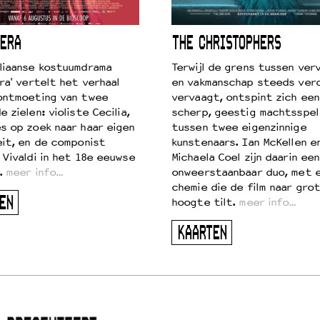
ERA
THE CHRISTOPHERS
liaanse kostuumdrama
Terwijl de grens tussen verv
ra' vertelt het verhaal
en vakmanschap steeds ver
ontmoeting van twee
vervaagt, ontspint zich een
 zielen: violiste Cecilia,
scherp, geestig machtsspel
s op zoek naar haar eigen
tussen twee eigenzinnige
eit, en de componist
kunstenaars. Ian McKellen e
 Vivaldi in het 18e eeuwse
Michaela Coel zijn daarin een
.
meer info…
onweerstaanbaar duo, met 
chemie die de film naar gro
EN
hoogte tilt.
meer info…
KAARTEN