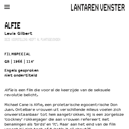
AGENDA
FILM
MUZIEK
RESTAURANT
VERHUUR
ALFIE
Lewis Gilbert
Winkelmandje
Zoek
DEZE VOORSTELLING HEEFT AL PLAATSGEVONDEN
PLAN JE BEZOEK
FILMSPECIAL
Openingstijden & contact
GB
1966
114’
Bereikbaarheid
Engels gesproken
Kaartverkoop
niet ondertiteld
Alfie
is een film die vooral de keerzijde van de seksuele
EDUCATIE
revolutie belicht.
Schoolvoorstellingen
Michael Cane is Alfie, een proletarische egocentrische Don
Filmprogramma’s Primair Onderwijs
Juan. Ontelbare vrouwen uit verschillende milieus voelen zich
onweerstaanbaar tot hem aangetrokken. Hij is een zorgeloze
Filmprogramma’s VO/MBO
‘cockney’ rokkenjager die aan vrouwen refereert met
Speciale educatieprogramma’s
benamingen als ‘birds’ en ‘it’. Maar aan het eind van de film