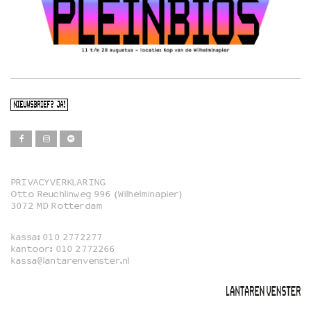
NIEUWSBRIEF? JA!
PRIVACYVERKLARING
Otto Reuchlinweg 996 (Wilhelminapier)
Film
3072 MD Rotterdam
Muziek
kassa:
010 2772277
Familie
kantoor:
010 2772266
kassa@lantarenvenster.nl
Film in English
Rotterdams Open Doek