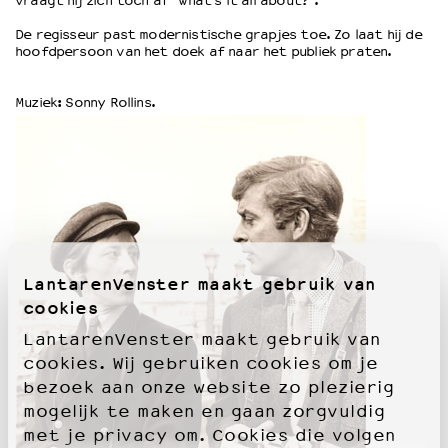
vraagt hij zich toch af “what’s it all about?”.
De regisseur past modernistische grapjes toe. Zo laat hij de
OVER LANTARENVENSTER
hoofdpersoon van het doek af naar het publiek praten.
Wat we doen
Werken bij
Muziek: Sonny Rollins.
Wie is wie
Word vriend
Historie
Partners
Huisregels
Privacyverklaring
Integriteits- en gedragscode
LantarenVenster maakt gebruik van
Duurzaamheid
cookies
Culturele boycot Israël
LantarenVenster maakt gebruik van
Ruimte voor artistieke vrijheid – VNPF
cookies. Wij gebruiken cookies om je
bezoek aan onze website zo plezierig
mogelijk te maken en gaan zorgvuldig
met je privacy om. Cookies die volgen