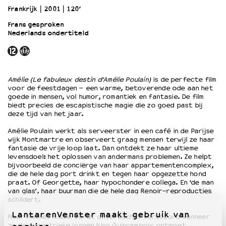
Frankrijk
2001
120’
Frans gesproken
OVER LANTARENVENSTER
Nederlands ondertiteld
Wat we doen
Werken bij
Wie is wie
Word vriend
Amélie (Le fabuleux destin d’Amélie Poulain)
is de perfecte film
Historie
voor de feestdagen – een warme, betoverende ode aan het
goede in mensen, vol humor, romantiek en fantasie. De film
Partners
biedt precies de escapistische magie die zo goed past bij
Huisregels
deze tijd van het jaar.
Privacyverklaring
Amélie Poulain werkt als serveerster in een café in de Parijse
Integriteits- en gedragscode
wijk Montmartre en observeert graag mensen terwijl ze haar
Duurzaamheid
fantasie de vrije loop laat. Dan ontdekt ze haar ultieme
levensdoel: het oplossen van andermans problemen. Ze helpt
Culturele boycot Israël
bijvoorbeeld de conciërge van haar appartementencomplex,
Ruimte voor artistieke vrijheid – VNPF
die de hele dag port drinkt en tegen haar opgezette hond
praat. Of Georgette, haar hypochondere collega. En ‘de man
van glas’, haar buurman die de hele dag Renoir-reproducties
schildert.
LantarenVenster maakt gebruik van
Maar Amélies missie wordt onverwachts verstoord wanneer
ze de excentrieke jongen Nino Quincampoix ontmoet.