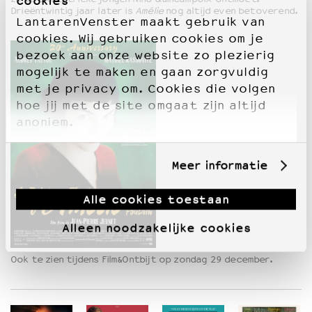
cookies
Drieëntwintig jaar later is
Amélie
nog altijd even betoverend.
LantarenVenster maakt gebruik van
cookies. Wij gebruiken cookies om je
bezoek aan onze website zo plezierig
mogelijk te maken en gaan zorgvuldig
met je privacy om. Cookies die volgen
hoe jij met de site omgaat zijn altijd
anoniem.
Meer informatie
Alle cookies toestaan
Alleen noodzakelijke cookies
Ook te zien tijdens Film&Ontbijt op zondag 29 december.