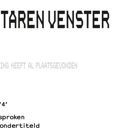
ING HEEFT AL PLAATSGEVONDEN
74’
sproken
ondertiteld