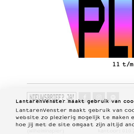
NIEUWSBRIEF? JA!
LantarenVenster maakt gebruik van coo
LantarenVenster maakt gebruik van cook
website zo plezierig mogelijk te maken 
PRIVACYVERKLARING
Otto Reuchlinweg 996
kassa:
010 27
hoe jij met de site omgaat zijn altijd an
Film
(Wilhelminapier)
kantoor:
010 