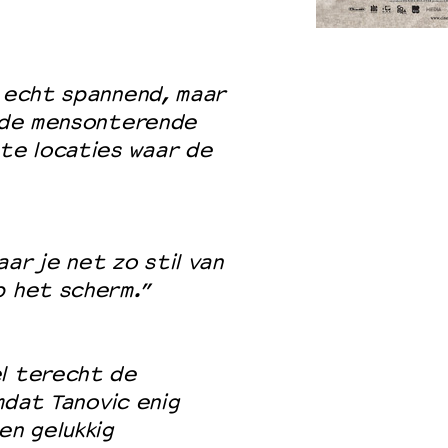
k echt spannend, maar
 VNPF
n de mensonterende
te locaties waar de
ar je net zo stil van
p het scherm.”
el terecht de
Omdat Tanovic enig
en gelukkig