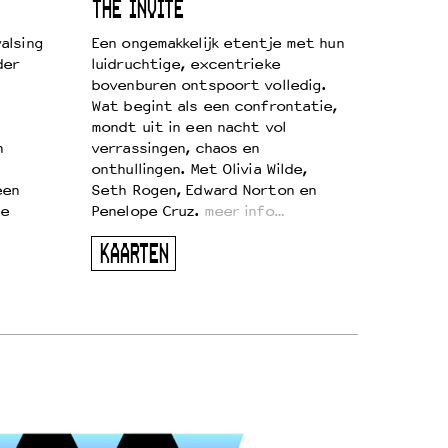
THE INVITE
alsing
Een ongemakkelijk etentje met hun
der
luidruchtige, excentrieke
bovenburen ontspoort volledig.
Wat begint als een confrontatie,
mondt uit in een nacht vol
n
verrassingen, chaos en
onthullingen. Met Olivia Wilde,
een
Seth Rogen, Edward Norton en
te
Penelope Cruz.
meer info…
KAARTEN