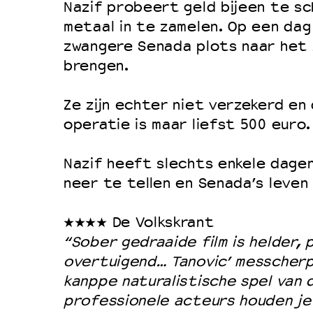
Filmprogramma’s VO/MBO
Nazif probeert geld bijeen te s
Speciale educatieprogramma’s
metaal in te zamelen. Op een dag
zwangere Senada plots naar het z
brengen.
OVER LANTARENVENSTER
Ze zijn echter niet verzekerd en
Wat we doen
operatie is maar liefst 500 euro.
Werken bij
Wie is wie
Nazif heeft slechts enkele dagen
neer te tellen en Senada’s leven
Word vriend
Historie
★★★★ De Volkskrant
Partners
“Sober gedraaide film is helder, pi
Huisregels
overtuigend… Tanovic’ messcherp
kanppe naturalistische spel van 
Privacyverklaring
professionele acteurs houden je
Integriteits- en gedragscode