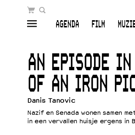
Winkelmandje
Zoek
AGENDA
FILM
MUZI
PLAN JE BEZOEK
Openingstijden & contact
AN EPISODE IN
Bereikbaarheid
Kaartverkoop
OF AN IRON PI
Danis Tanovic
EDUCATIE
Nazif en Senada wonen samen me
Schoolvoorstellingen
in een vervallen huisje ergens in 
Filmprogramma’s Primair Onderwijs