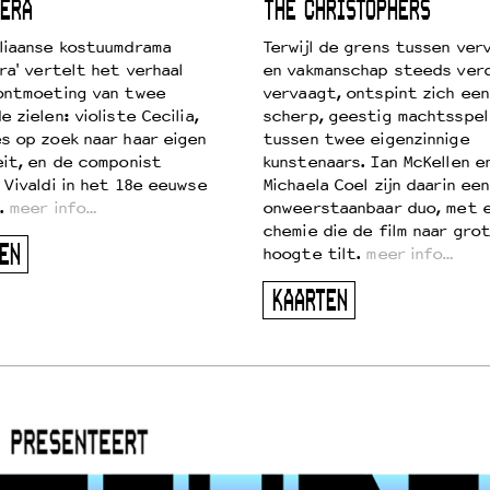
ERA
THE CHRISTOPHERS
liaanse kostuumdrama
Terwijl de grens tussen verv
ra' vertelt het verhaal
en vakmanschap steeds ver
ontmoeting van twee
vervaagt, ontspint zich een
 zielen: violiste Cecilia,
scherp, geestig machtsspel
s op zoek naar haar eigen
tussen twee eigenzinnige
eit, en de componist
kunstenaars. Ian McKellen e
 Vivaldi in het 18e eeuwse
Michaela Coel zijn daarin een
.
meer info…
onweerstaanbaar duo, met 
chemie die de film naar gro
EN
hoogte tilt.
meer info…
KAARTEN