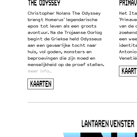
ICL
THE ODYSSEY
PRIMAV
k je de
Christopher Nolans The Odyssey
Het Ita
aires
brengt Homerus' legendarische
'Primave
on
epos tot leven als een groots
van de 
…
avontuur. Na de Trojaanse Oorlog
zoekende
begint de Griekse held Odysseus
een wee
aan een gevaarlijke tocht naar
identit
huis, vol goden, monsters en
Antonio
beproevingen die zijn moed en
Venetië
menselijkheid op de proef stellen.
KAART
meer info…
KAARTEN