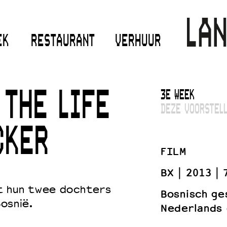
EK
RESTAURANT
VERHUUR
3E WEEK
 THE LIFE
DEZE VOORSTELL
CKER
FILM
BX
2013
t hun twee dochters
Bosnisch ge
Bosnië.
Nederlands 