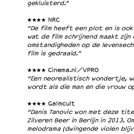
gekluisterd.”
Duurzaamheid
Culturele boycot Israël
★★★★ NRC
“De film heeft een plot en is oo
Ruimte voor artistieke vrijheid –
wat de film schrijnend maakt zij
omstandigheden op de levensech
film is gedraaid.”
★★★★ Cinema.nl/VPRO
“Een neorealistisch wondertje, wa
wordt als die man en die vrouw o
★★★★ Galmcult
“Danis Tanovic won met deze tit
Zilveren Beer in Berlijn in 2013. 
melodrama (dwingende violen blijv